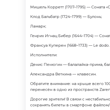
Мишель Корретт (1707–1795) — Соната «
Клод Бальбатр (1724–1799) — Булонь;
Ламарк;
Генрих Игнац Бибер (1644–1704) — Сонат
Франсуа Куперен (1668–1733) — Le dodo.
Исполнители:
Денис Пенюгин — балалайка-прима, бал
Александра Веткина — клавесин.
Обратите внимание: на крыше всего 100
перенесён в одно из пространств Zarenk
Дорогие зрители! В связи с нестабиль
сохранять билеты в смартфоне файлом/