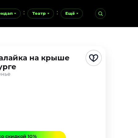
ендап
Театр
Ещё
алайка на крыше
урге
сенье
со скидкой 10%