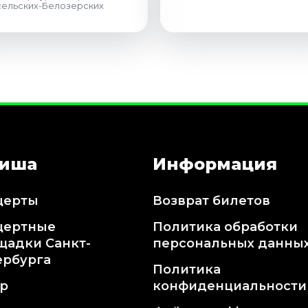
ельских-Белозерских
иша
Информация
церты
Возврат билетов
цертные
Политика обработки
щадки Санкт-
персональных данны
ербурга
Политика
тр
конфиденциальности