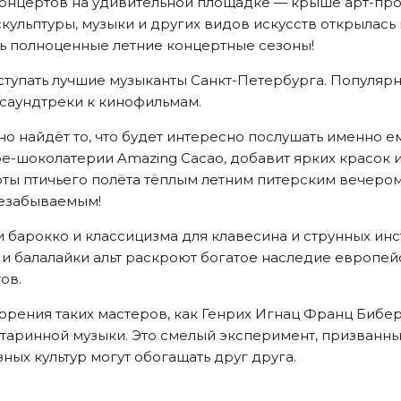
онцертов на удивительной площадке — крыше арт-прост
ульптуры, музыки и других видов искусств открылась 
ь полноценные летние концертные сезоны!
ступать лучшие музыканты Санкт-Петербурга. Популярн
 саундтреки к кинофильмам.
о найдёт то, что будет интересно послушать именно е
фе-шоколатерии Amazing Cacao, добавит ярких красок 
ты птичьего полёта тёплым летним питерским вечером
незабываемым!
 барокко и классицизма для клавесина и струнных инс
 и балалайки альт раскроют богатое наследие европей
ов.
орения таких мастеров, как Генрих Игнац Франц Бибер
старинной музыки. Это смелый эксперимент, призванн
ных культур могут обогащать друг друга.