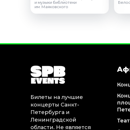
и музыки библиотеки
Белос
им. Маяковского
Аф
Кон
Кон
Билеты на лучшие
пло
концерты Санкт-
Пет
Петербурга и
Ленинградской
Теа
области. Не является