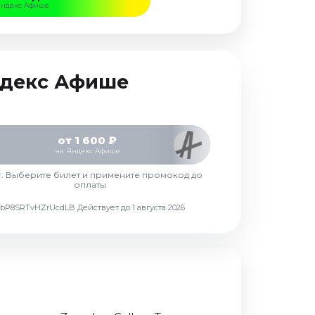
Яндекс Афише
Яндекс Афише
от 1 600 ₽
на Яндекс Афише
г. Выберите билет и примените промокод до
оплаты
d7vbP8SRTvHZrUcdLB
Действует до 1 августа 2026