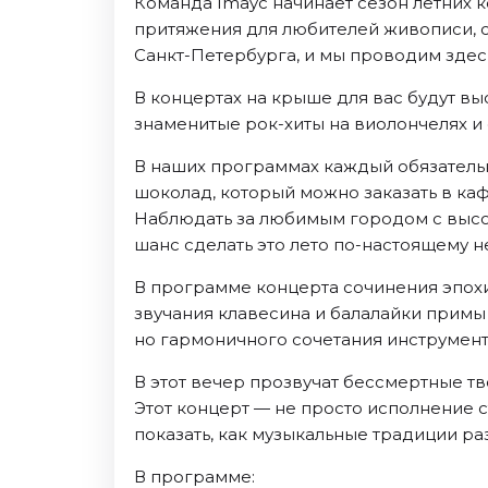
Команда Imayc начинает сезон летних к
Ноябрь 2026
притяжения для любителей живописи, ск
Декабрь 2026
Санкт-Петербурга, и мы проводим здес
Спорт
В концертах на крыше для вас будут вы
Август 2026
знаменитые рок-хиты на виолончелях и
Сентябрь 2026
В наших программах каждый обязательн
Декабрь 2026
шоколад, который можно заказать в ка
Наблюдать за любимым городом с высо
События
шанс сделать это лето по-настоящему 
Август 2026
Сентябрь 2026
В программе концерта сочинения эпохи
звучания клавесина и балалайки примы
Октябрь 2026
но гармоничного сочетания инструмент
Ноябрь 2026
Декабрь 2026
В этот вечер прозвучат бессмертные тв
Январь 2027
Этот концерт — не просто исполнение 
показать, как музыкальные традиции раз
Площадки
В программе: