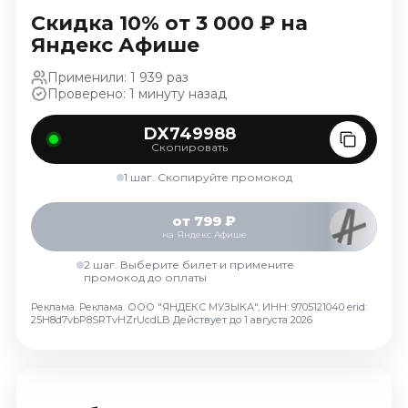
Ноябрь 2026
Скидка 10% от 3 000 ₽ на
Декабрь 2026
Яндекс Афише
Спорт
Применили: 1 939 раз
Проверено: 1 минуту назад
Август 2026
Сентябрь 2026
DX749988
Скопировать
Декабрь 2026
1 шаг. Скопируйте промокод
События
Август 2026
от 799 ₽
на Яндекс Афише
Сентябрь 2026
Октябрь 2026
2 шаг. Выберите билет и примените
промокод до оплаты
Ноябрь 2026
Реклама. Реклама. ООО "ЯНДЕКС МУЗЫКА", ИНН: 9705121040 erid:
Декабрь 2026
25H8d7vbP8SRTvHZrUcdLB
Действует до 1 августа 2026
Январь 2027
Площадки