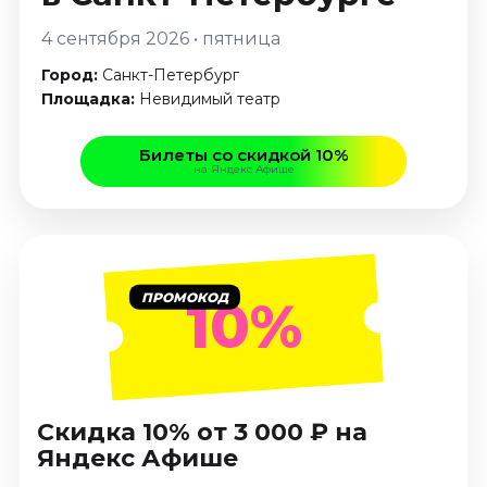
Январь 2027
4 сентября 2026 • пятница
Стендап
Город:
Санкт-Петербург
Август 2026
Площадка:
Невидимый театр
Сентябрь 2026
Октябрь 2026
Билеты со скидкой 10%
Ноябрь 2026
на Яндекс Афише
Декабрь 2026
Выставки
Август 2026
ПРОМОКОД
10%
Декабрь 2026
Январь 2027
Экскурсии
Август 2026
Скидка 10% от 3 000 ₽ на
Сентябрь 2026
Яндекс Афише
Октябрь 2026