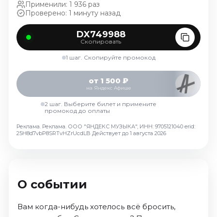
Применили: 1 936 раз
Ноябрь 2026
Проверено: 1 минуту назад
Декабрь 2026
DX749988
Спорт
Скопировать
Август 2026
1 шаг. Скопируйте промокод
Сентябрь 2026
Декабрь 2026
от 1 500 ₽
на Яндекс Афише
События
2 шаг. Выберите билет и примените
промокод до оплаты
Август 2026
Сентябрь 2026
Реклама. Реклама. ООО "ЯНДЕКС МУЗЫКА", ИНН: 9705121040 erid:
25H8d7vbP8SRTvHZrUcdLB
Действует до 1 августа 2026
Октябрь 2026
Ноябрь 2026
Декабрь 2026
Январь 2027
О событии
Вам когда-нибудь хотелось всё бросить,
Площадки