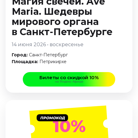
Магия свечей. Аve
Январь 2027
Мaria. Шедевры
Стендап
мирового органа
Август 2026
в Санкт-Петербурге
Сентябрь 2026
Октябрь 2026
14 июня 2026 • воскресенье
Ноябрь 2026
Город:
Санкт-Петербург
Декабрь 2026
Площадка:
Петрикирхе
Выставки
Билеты со скидкой 10%
Август 2026
на Яндекс Афише
Декабрь 2026
Январь 2027
Экскурсии
Август 2026
ПРОМОКОД
10%
Сентябрь 2026
Октябрь 2026