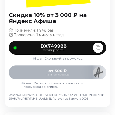
Ноябрь 2026
Декабрь 2026
Скидка 10% от 3 000 ₽ на
Спорт
Яндекс Афише
Август 2026
Применили: 1 948 раз
Проверено: 1 минуту назад
Сентябрь 2026
Декабрь 2026
DX749988
Скопировать
События
1 шаг. Скопируйте промокод
Август 2026
Сентябрь 2026
от 300 ₽
Октябрь 2026
на Яндекс Афише
Ноябрь 2026
2 шаг. Выберите билет и примените
промокод до оплаты
Декабрь 2026
Январь 2027
Реклама. Реклама. ООО "ЯНДЕКС МУЗЫКА", ИНН: 9705121040 erid:
25H8d7vbP8SRTvHZrUcdLB
Действует до 1 августа 2026
Площадки