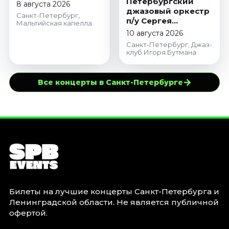
Петербургский
8 августа 2026
джазовый оркестр
Санкт-Петербург,
п/у Сергея
Мальтийская капелла
Богданова
10 августа 2026
Санкт-Петербург, Джаз-
клуб Игоря Бутмана
→
Все концерты в Санкт-Петербурге
Билеты на лучшие концерты Санкт-Петербурга и
Ленинградской области. Не является публичной
офертой.