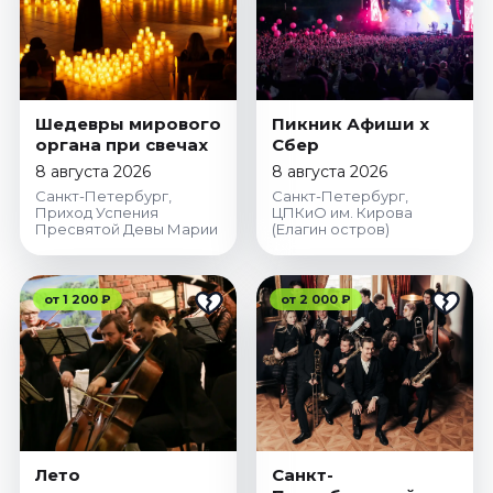
Шедевры мирового
Пикник Афиши x
органа при свечах
Сбер
8 августа 2026
8 августа 2026
Санкт-Петербург,
Санкт-Петербург,
Приход Успения
ЦПКиО им. Кирова
Пресвятой Девы Марии
(Елагин остров)
от 1 200 ₽
от 2 000 ₽
Лето
Санкт-