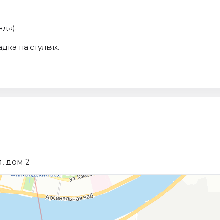
яда).
дка на стульях.
, дом 2