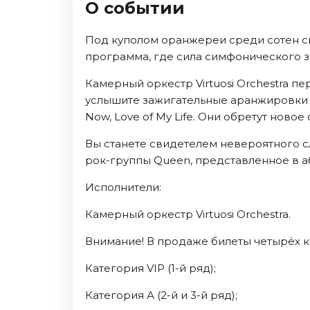
О событии
Ноябрь 2026
Декабрь 2026
Под куполом оранжереи среди сотен св
Спорт
программа, где сила симфонического з
Август 2026
Камерный оркестр Virtuosi Orchestra 
Сентябрь 2026
услышите зажигательные аранжировки та
Декабрь 2026
Now, Love of My Life. Они обретут нов
События
Вы станете свидетелем невероятного с
рок-группы Queen, представленное в а
Август 2026
Сентябрь 2026
Исполнители:
Октябрь 2026
Камерный оркестр Virtuosi Orchestra.
Ноябрь 2026
Декабрь 2026
Внимание! В продаже билеты четырёх к
Январь 2027
Категория VIP (1-й ряд);
Категория А (2-й и 3-й ряд);
Площадки