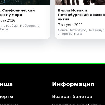
g. Симфонический
Билли Новик и
ьют у моря
Петербургский джазо
актив
уста 2026
7 августа 2026
-Петербург, Набережная
абеля
Санкт-Петербург, Джаз-клуб
Игоря Бутмана
иша
Информация
церты
Возврат билетов