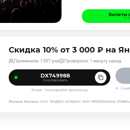
Билеты 
на 
Скидка 10% от 3 000 ₽ на 
Применили: 1 937 раз
Проверено: 1 минуту назад
DX749988
Скопировать
2 ша
1 шаг. Скопируйте промокод
Реклама. Реклама. ООО "ЯНДЕКС МУЗЫКА", ИНН: 9705121040 erid: 25H8