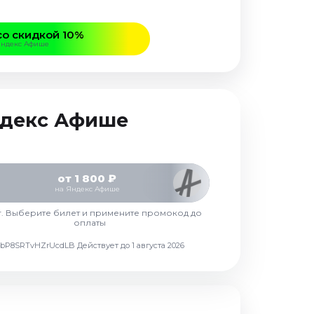
со скидкой 10%
Яндекс Афише
Яндекс Афише
от 1 800 ₽
на Яндекс Афише
г. Выберите билет и примените промокод до
оплаты
d7vbP8SRTvHZrUcdLB
Действует до 1 августа 2026