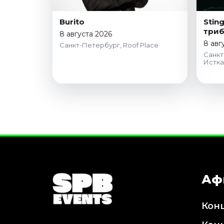
Burito
Stin
триб
8 августа 2026
8 авг
Санкт-Петербург, Roof Place
Санкт
Истк
Аф
Кон