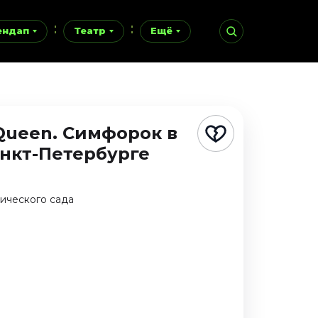
ендап
Театр
Ещё
Queen. Симфорок в
анкт-Петербурге
ического сада