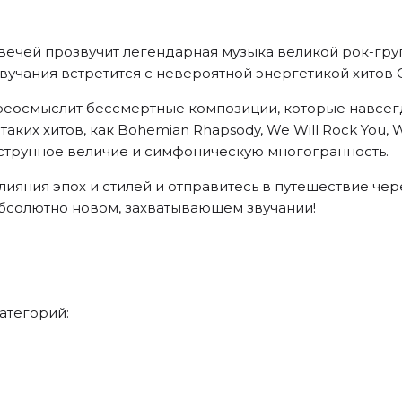
ечей прозвучит легендарная музыка великой рок-гру
вучания встретится с невероятной энергетикой хитов 
переосмыслит бессмертные композиции, которые навсег
ких хитов, как Bohemian Rhapsody, We Will Rock You, W
ое струнное величие и симфоническую многогранность.
лияния эпох и стилей и отправитесь в путешествие че
бсолютно новом, захватывающем звучании!
атегорий: