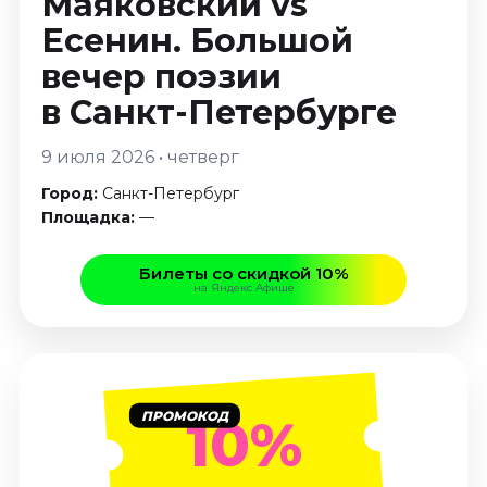
Маяковский vs
Январь 2027
Есенин. Большой
Стендап
вечер поэзии
Август 2026
в Санкт-Петербурге
Сентябрь 2026
Октябрь 2026
9 июля 2026 • четверг
Ноябрь 2026
Город:
Санкт-Петербург
Декабрь 2026
Площадка:
—
Выставки
Билеты со скидкой 10%
Август 2026
на Яндекс Афише
Декабрь 2026
Январь 2027
Экскурсии
Август 2026
ПРОМОКОД
10%
Сентябрь 2026
Октябрь 2026