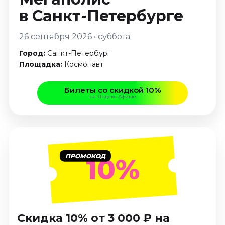
Январь 2027
в Санкт-Петербурге
Стендап
26 сентября 2026 • суббота
Август 2026
Город:
Санкт-Петербург
Сентябрь 2026
Площадка:
Космонавт
Октябрь 2026
Ноябрь 2026
Билеты со скидкой 10%
Декабрь 2026
на Яндекс Афише
Выставки
Август 2026
Декабрь 2026
Январь 2027
ПРОМОКОД
10%
Экскурсии
Август 2026
Сентябрь 2026
Скидка 10% от 3 000 ₽ на
Октябрь 2026