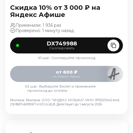
Ноябрь 2026
Скидка 10% от 3 000 ₽ на
Декабрь 2026
Яндекс Афише
Спорт
Применили: 1 936 раз
Проверено: 1 минуту назад
Август 2026
Сентябрь 2026
DX749988
Скопировать
Декабрь 2026
1 шаг. Скопируйте промокод
События
Август 2026
от 600 ₽
на Яндекс Афише
Сентябрь 2026
Октябрь 2026
2 шаг. Выберите билет и примените
промокод до оплаты
Ноябрь 2026
Реклама. Реклама. ООО "ЯНДЕКС МУЗЫКА", ИНН: 9705121040 erid:
Декабрь 2026
25H8d7vbP8SRTvHZrUcdLB
Действует до 1 августа 2026
Январь 2027
Площадки