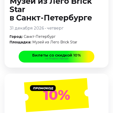
Музей из Лего Brick
Январь 2027
Star
Стендап
в Санкт-Петербурге
Август 2026
Сентябрь 2026
31 декабря 2026 • четверг
Октябрь 2026
Город:
Санкт-Петербург
Ноябрь 2026
Площадка:
Музей из Лего Brick Star
Декабрь 2026
Билеты со скидкой 10%
Выставки
на Яндекс Афише
Август 2026
Декабрь 2026
Январь 2027
Экскурсии
ПРОМОКОД
10%
Август 2026
Сентябрь 2026
Октябрь 2026