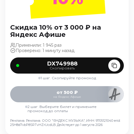
Ноябрь 2026
Декабрь 2026
Спорт
Скидка 10% от 3 000 ₽ на
Яндекс Афише
Август 2026
Сентябрь 2026
Применили: 1 945 раз
Декабрь 2026
Проверено: 1 минуту назад
События
DX749988
Скопировать
Август 2026
1 шаг. Скопируйте промокод
Сентябрь 2026
Октябрь 2026
от 500 ₽
Ноябрь 2026
на Яндекс Афише
Декабрь 2026
2 шаг. Выберите билет и примените
Январь 2027
промокод до оплаты
Реклама. Реклама. ООО "ЯНДЕКС МУЗЫКА", ИНН: 9705121040 erid:
25H8d7vbP8SRTvHZrUcdLB
Действует до 1 августа 2026
Площадки