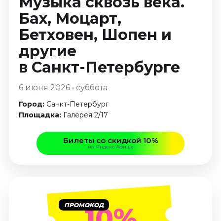
Музыка сквозь века.
Январь 2027
Бах, Моцарт,
Стендап
Бетховен, Шопен и
Август 2026
другие
Сентябрь 2026
в Санкт-Петербурге
Октябрь 2026
Ноябрь 2026
6 июня 2026 • суббота
Декабрь 2026
Город:
Санкт-Петербург
Выставки
Площадка:
Галерея 2/17
Август 2026
Декабрь 2026
Билеты со скидкой 10%
на Яндекс Афише
Январь 2027
Экскурсии
Август 2026
Сентябрь 2026
ПРОМОКОД
10%
Октябрь 2026