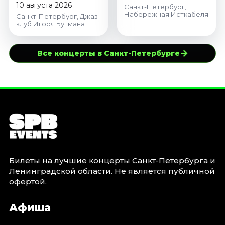
Богданова
10 августа 2026
Санкт-Петербург,
Набережная Исткабеля
Санкт-Петербург, Джаз-
клуб Игоря Бутмана
→
Все концерты в Санкт-Петербурге
Билеты на лучшие концерты Санкт-Петербурга и
Ленинградской области. Не является публичной
офертой.
Афиша