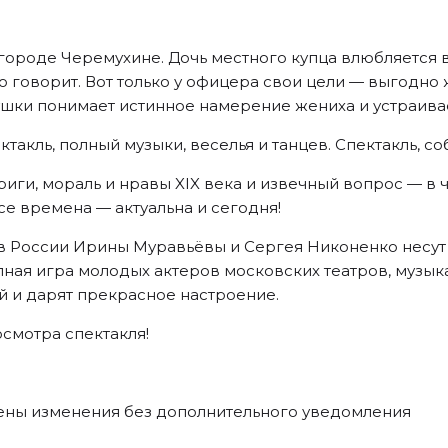
городе Черемухине. Дочь местного купца влюбляется в
о говорит. Вот только у офицера свои цели — выгодно 
шки понимает истинное намерение жениха и устраивает
ктакль, полный музыки, веселья и танцев. Спектакль,
риги, мораль и нравы XIX века и извечный вопрос — в 
е времена — актуальна и сегодня!
ов России Ирины Муравьёвы и Сергея Никоненко несут
пная игра молодых актеров московских театров, музык
й и дарят прекрасное настроение.
смотра спектакля!
сены изменения без дополнительного уведомления