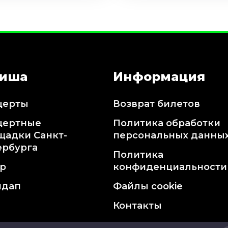
иша
Информация
церты
Возврат билетов
цертные
Политика обработки
щадки Санкт-
персональных данны
ербурга
Политика
тр
конфиденциальности
ндап
Файлы cookie
Контакты