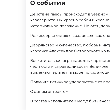
О событии
Ноябрь 2026
Декабрь 2026
Действие пьесы происходит в уездном 
Спорт
кавалериста. Он красив собой и красив
материальное положение. Но отец деву
Август 2026
Сентябрь 2026
Режиссёр спектакля создал для вас спе
Декабрь 2026
Дворянство и купечество, любовь и инт
События
классика Александра Островского на вс
Август 2026
Восхитительная игра народных артист
Сентябрь 2026
честности и справедливости! Великоле
Октябрь 2026
вовлекают зрителя в море ярких эмоци
Ноябрь 2026
Получите истинное удовольствие от про
Декабрь 2026
Январь 2027
С одним антрактом.
В состав исполнителей могут быть вне
Площадки