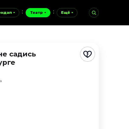
ендап
Театр
Ещё
не садись
урге
»