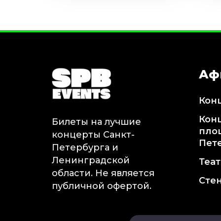
Аф
Кон
Кон
Билеты на лучшие
пло
концерты Санкт-
Пет
Петербурга и
Ленинградской
Теа
области. Не является
Сте
публичной офертой.