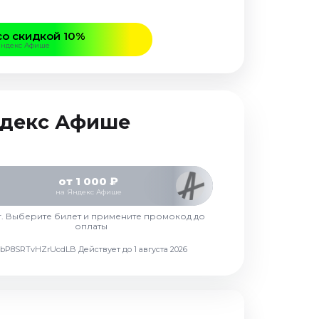
со скидкой 10%
Яндекс Афише
Яндекс Афише
от 1 000 ₽
на Яндекс Афише
г. Выберите билет и примените промокод до
оплаты
d7vbP8SRTvHZrUcdLB
Действует до 1 августа 2026