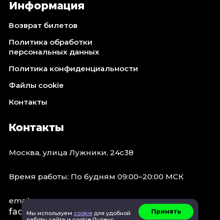
Информация
Возврат билетов
Политика обработки
персональных данных
Политика конфиденциальности
Файлы cookie
Контакты
Контакты
Москва, улица Лужники, 24с38
Время работы: По будням 09:00–20:00 МСК
email:
faq@spb.events
Принять
Мы используем
cookie
для удобной
работы сайта и cookie Яндекс