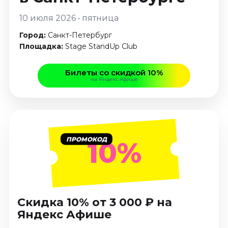
Январь 2027
10 июля 2026 • пятница
Стендап
Город:
Санкт-Петербург
Август 2026
Площадка:
Stage StandUp Club
Сентябрь 2026
Октябрь 2026
Билеты со скидкой 10%
Ноябрь 2026
на Яндекс Афише
Декабрь 2026
Выставки
Август 2026
ПРОМОКОД
10%
Декабрь 2026
Январь 2027
Экскурсии
Август 2026
Скидка 10% от 3 000 ₽ на
Сентябрь 2026
Яндекс Афише
Октябрь 2026