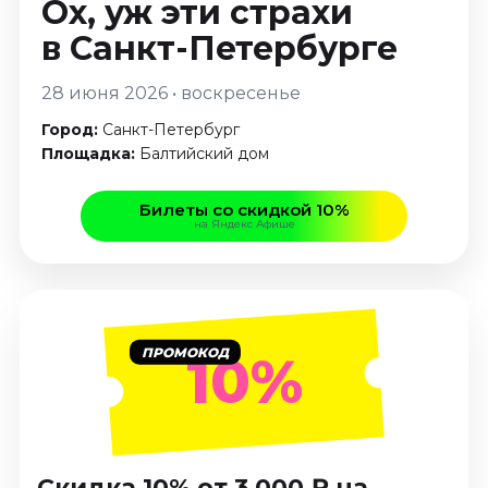
Ох, уж эти страхи
Январь 2027
в Санкт-Петербурге
Стендап
Август 2026
28 июня 2026 • воскресенье
Сентябрь 2026
Город:
Санкт-Петербург
Октябрь 2026
Площадка:
Балтийский дом
Ноябрь 2026
Декабрь 2026
Билеты со скидкой 10%
на Яндекс Афише
Выставки
Август 2026
Декабрь 2026
Январь 2027
ПРОМОКОД
10%
Экскурсии
Август 2026
Сентябрь 2026
Октябрь 2026
Скидка 10% от 3 000 ₽ на