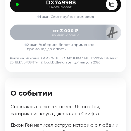
DX749988
Скопировать
1 шаг. Скопируйте промокод
от 3 000 ₽
на Яндекс Афише
2 шаг. Выберите билет и примените
промокод до оплаты
Реклама. Реклама. ООО "ЯНДЕКС МУЗЫКА", ИНН: 9705121040 erid:
25H8d7vbP8SRTvHZrUcdLB
Действует до 1 августа 2026
О событии
Спектакль на сюжет пьесы Джона Гея,
сатирика из круга Джонатана Свифта.
Джон Гей написал острую историю о любви и