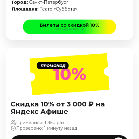
Город:
Санкт-Петербург
Ноябрь 2026
Площадка:
Театр «Суббота»
Декабрь 2026
Спорт
Билеты со скидкой 10%
на Яндекс Афише
Август 2026
Сентябрь 2026
Декабрь 2026
События
ПРОМОКОД
10%
Август 2026
Сентябрь 2026
Октябрь 2026
Ноябрь 2026
Скидка 10% от 3 000 ₽ на
Декабрь 2026
Яндекс Афише
Январь 2027
Применили: 1 950 раз
Проверено: 1 минуту назад
Площадки