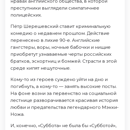
нравах английского общества, в которой
преступники выглядели симпатичнее
полицейских.
Пётр Шерешевский ставит криминальную
комедию о недавнем прошлом. Действие
перенесено в лихие 90-е. Английские
гангстеры, воры, ночные бабочки и нищие
приобретут узнаваемые черты российских
братков, эскортниц и бомжей. Страсти в этой
среде кипят нешуточные.
Кому-то из героев суждено уйти на дно и
погибнуть, а кому-то — занять высокие посты.
На фоне возни за первенство на социальной
лестнице разворачивается красивая история
любви и предательства легендарного Мэкки-
Ножа.
И, конечно, «Суббота» не была бы «Субботой»,