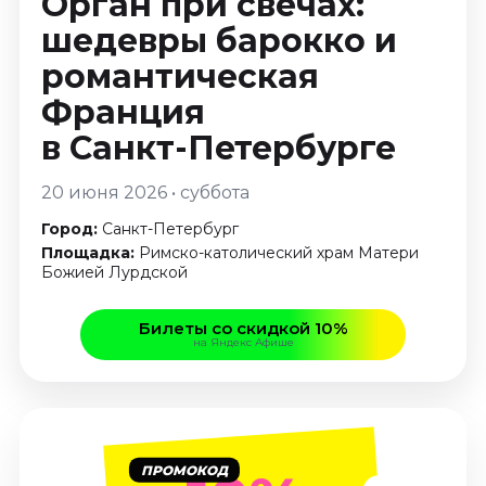
Орган при свечах:
Январь 2027
шедевры барокко и
Стендап
романтическая
Август 2026
Франция
Сентябрь 2026
в Санкт-Петербурге
Октябрь 2026
Ноябрь 2026
20 июня 2026 • суббота
Декабрь 2026
Город:
Санкт-Петербург
Выставки
Площадка:
Римско-католический храм Матери
Божией Лурдской
Август 2026
Декабрь 2026
Билеты со скидкой 10%
Январь 2027
на Яндекс Афише
Экскурсии
Август 2026
Сентябрь 2026
Октябрь 2026
ПРОМОКОД