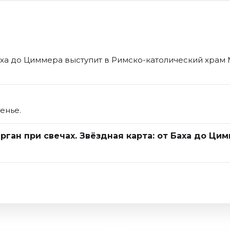
Баха до Циммера выступит в Римско-католический храм
енье.
рган при свечах. Звёздная карта: от Баха до Ци