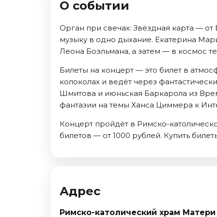
О событии
Ноябрь 2026
Декабрь 2026
Орган при свечах: Звёздная карта — от
Спорт
музыку в одно дыхание. Екатерина Мар
Леона Боэльмана, а затем — в космос т
Август 2026
Сентябрь 2026
Билеты на концерт — это билет в атмо
Декабрь 2026
колоколах и ведёт через фантастическ
Шмитова и июньская Баркарола из Врем
События
фантазии на темы Ханса Циммера к Инт
Август 2026
Концерт пройдёт в Римско-католическо
Сентябрь 2026
билетов — от 1000 рублей. Купить билет
Октябрь 2026
Ноябрь 2026
Декабрь 2026
Январь 2027
Адрес
Площадки
Римско-католический храм Матери