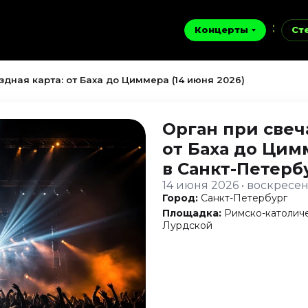
Концерты
Ст
здная карта: от Баха до Циммера (14 июня 2026)
Орган при свеча
от Баха до Цим
в Санкт-Петерб
14 июня 2026 • воскресе
Город:
Санкт-Петербург
Площадка:
Римско-католич
Лурдской