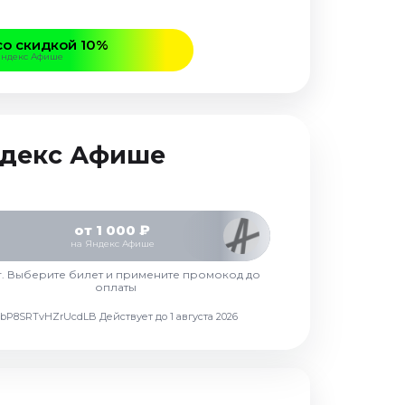
со скидкой 10%
Яндекс Афише
Яндекс Афише
от 1 000 ₽
на Яндекс Афише
г. Выберите билет и примените промокод до
оплаты
d7vbP8SRTvHZrUcdLB
Действует до 1 августа 2026