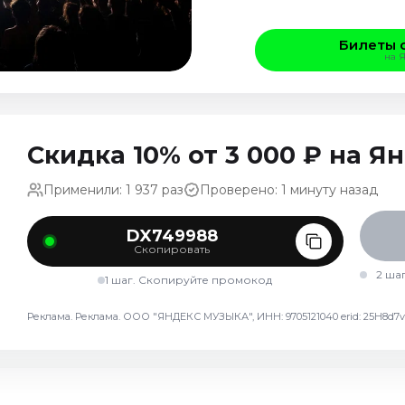
Билеты 
на 
Скидка 10% от 3 000 ₽ на 
Применили: 1 937 раз
Проверено: 1 минуту назад
DX749988
Скопировать
2 ша
1 шаг. Скопируйте промокод
Реклама. Реклама. ООО "ЯНДЕКС МУЗЫКА", ИНН: 9705121040 erid: 25H8