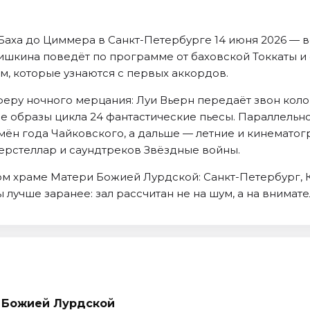
 Баха до Циммера в Санкт-Петербурге 14 июня 2026 — в
ишкина поведёт по программе от баховской Токкаты и 
ем, которые узнаются с первых аккордов.
сферу ночного мерцания: Луи Вьерн передаёт звон кол
ие образы цикла 24 фантастические пьесы. Параллель
ён года Чайковского, а дальше — летние и кинемато
ерстеллар и саундтреков Звёздные войны.
м храме Матери Божией Лурдской: Санкт-Петербург, К
ы лучше заранее: зал рассчитан не на шум, а на внимат
 Божией Лурдской