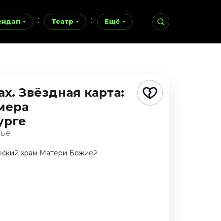
ендап
Театр
Ещё
х. Звёздная карта:
мера
урге
нье
еский храм Матери Божией