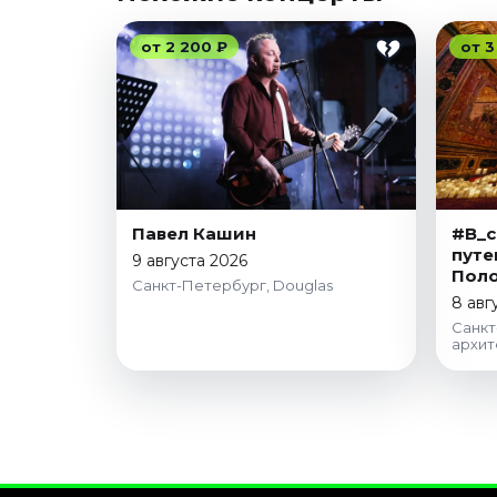
от 2 200 ₽
от 3
Павел Кашин
#В_с
путе
9 августа 2026
Пол
Санкт-Петербург, Douglas
8 авг
Санкт
архит