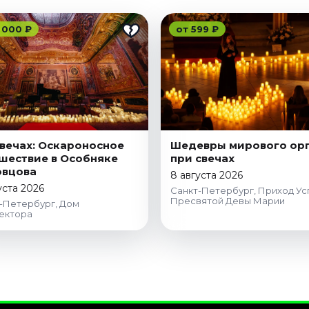
 000 ₽
от 599 ₽
вечах: Оскароносное
Шедевры мирового ор
шествие в Особняке
при свечах
овцова
8 августа 2026
уста 2026
Санкт-Петербург, Приход Ус
Пресвятой Девы Марии
-Петербург, Дом
ектора