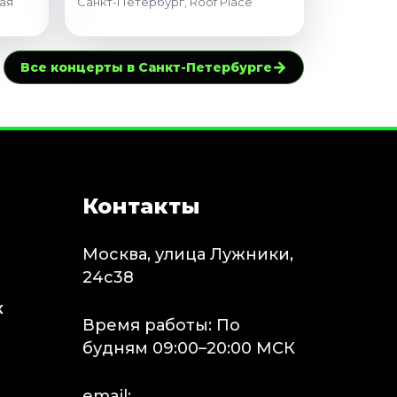
ая
Санкт-Петербург, Roof Place
→
Все концерты в Санкт-Петербурге
Контакты
Москва, улица Лужники,
24с38
х
Время работы: По
будням 09:00–20:00 МСК
email: