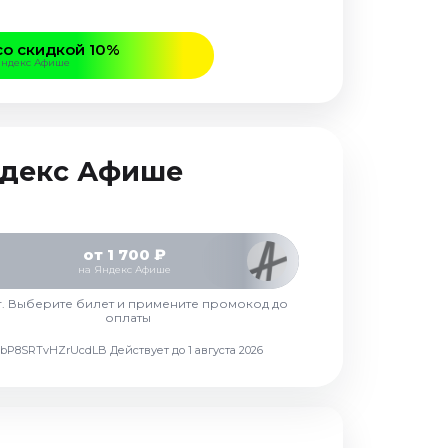
со скидкой 10%
Яндекс Афише
Яндекс Афише
от 1 700 ₽
на Яндекс Афише
г. Выберите билет и примените промокод до
оплаты
d7vbP8SRTvHZrUcdLB
Действует до 1 августа 2026