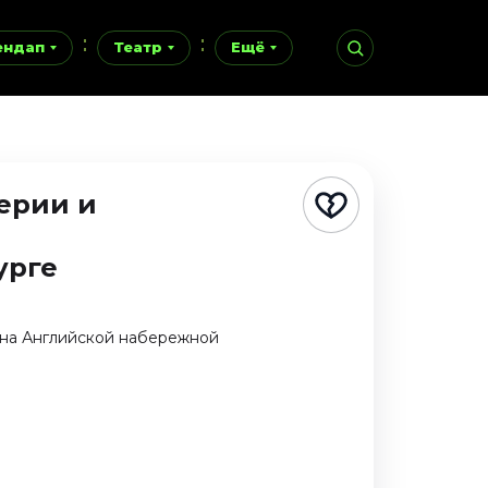
ендап
Театр
Ещё
ерии и
урге
 на Английской набережной