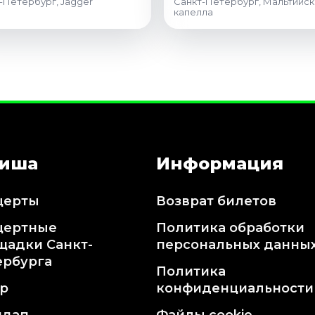
-Петербург, Jagger
Санкт-Петербург, Мальтийск
капелла
иша
Информация
церты
Возврат билетов
цертные
Политика обработки
щадки Санкт-
персональных данны
ербурга
Политика
тр
конфиденциальности