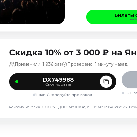
Билеты 
на 
Скидка 10% от 3 000 ₽ на 
Применили: 1 936 раз
Проверено: 1 минуту назад
DX749988
Скопировать
2 ша
1 шаг. Скопируйте промокод
Реклама. Реклама. ООО "ЯНДЕКС МУЗЫКА", ИНН: 9705121040 erid: 25H8