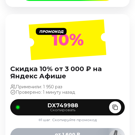
Ноябрь 2026
Декабрь 2026
Спорт
ПРОМОКОД
10%
Август 2026
Сентябрь 2026
Декабрь 2026
События
Скидка 10% от 3 000 ₽ на
Август 2026
Яндекс Афише
Сентябрь 2026
Октябрь 2026
Применили: 1 950 раз
Проверено: 1 минуту назад
Ноябрь 2026
Декабрь 2026
DX749988
Январь 2027
Скопировать
1 шаг. Скопируйте промокод
Площадки
от 1 600 ₽