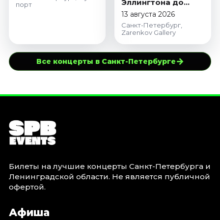
Эллингтона до
порт
Синатры и Чика
13 августа 2026
Кориа
Санкт-Петербург,
Zarenkov Gallery
→
Все концерты в Санкт-Петербурге
Билеты на лучшие концерты Санкт-Петербурга и
Ленинградской области. Не является публичной
офертой.
Афиша