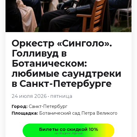
Январь 2027
Стендап
Август 2026
Сентябрь 2026
Октябрь 2026
Оркестр «Синголо».
Ноябрь 2026
Голливуд в
Декабрь 2026
Ботаническом:
Выставки
любимые саундтреки
Август 2026
в Санкт-Петербурге
Декабрь 2026
Январь 2027
24 июля 2026 • пятница
Экскурсии
Город:
Санкт-Петербург
Площадка:
Ботанический сад Петра Великого
Август 2026
Сентябрь 2026
Билеты со скидкой 10%
Октябрь 2026
на Яндекс Афише