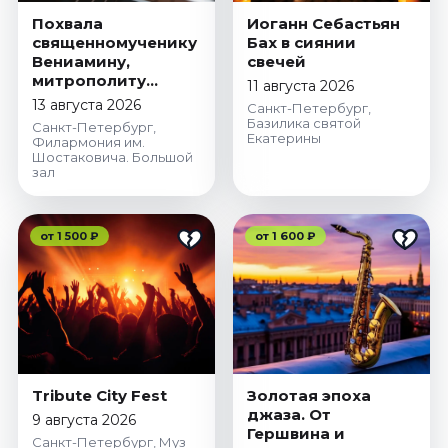
Похвала
Иоганн Себастьян
священномученику
Бах в сиянии
Вениамину,
свечей
митрополиту
11 августа 2026
Петроградскому
13 августа 2026
Санкт-Петербург,
Базилика святой
Санкт-Петербург,
Екатерины
Филармония им.
Шостаковича. Большой
зал
от 1 500 ₽
от 1 600 ₽
Tribute City Fest
Золотая эпоха
джаза. От
9 августа 2026
Гершвина и
Санкт-Петербург, Муз