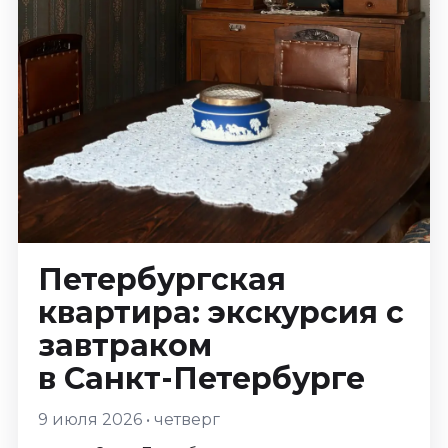
Январь 2027
Стендап
Август 2026
Сентябрь 2026
Октябрь 2026
Ноябрь 2026
Декабрь 2026
Выставки
Август 2026
Петербургская
Декабрь 2026
квартира: экскурсия с
Январь 2027
завтраком
Экскурсии
в Санкт-Петербурге
Август 2026
Сентябрь 2026
9 июля 2026 • четверг
Октябрь 2026