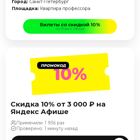
Город:
Санкт-Петербург
Ноябрь 2026
Площадка:
Квартира профессора
Декабрь 2026
Спорт
Билеты со скидкой 10%
на Яндекс Афише
Август 2026
Сентябрь 2026
Декабрь 2026
События
ПРОМОКОД
10%
Август 2026
Сентябрь 2026
Октябрь 2026
Ноябрь 2026
Скидка 10% от 3 000 ₽ на
Декабрь 2026
Яндекс Афише
Январь 2027
Применили: 1 936 раз
Проверено: 1 минуту назад
Площадки