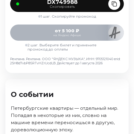
DX749988
Скопировать
1 шаг. Скопируйте промокод
от 5 100 ₽
на Яндекс Афише
2 шаг. Выберите билет и примените
промокод до оплаты
Реклама. Реклама. ООО "ЯНДЕКС МУЗЫКА", ИНН: 9705121040 erid:
25H8d7vbP8SRTvHZrUcdLB
Действует до 1 августа 2026
О событии
Петербургские квартиры — отдельный мир.
Попадая в некоторые из них, словно на
машине времени переносишься в другую,
дореволюционную эпоху.