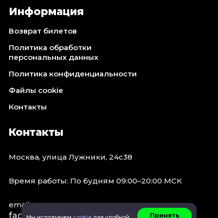
Информация
Возврат билетов
Политика обработки
персональных данных
Политика конфиденциальности
Файлы cookie
Контакты
Контакты
Москва, улица Лужники, 24с38
Время работы: По будням 09:00–20:00 МСК
email:
faq@spb.events
Принять
Мы используем
cookie
для удобной