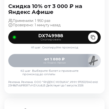
Ноябрь 2026
Скидка 10% от 3 000 ₽ на
Декабрь 2026
Яндекс Афише
Спорт
Применили: 1 950 раз
Проверено: 1 минуту назад
Август 2026
Сентябрь 2026
DX749988
Декабрь 2026
Скопировать
1 шаг. Скопируйте промокод
События
Август 2026
от 1 000 ₽
на Яндекс Афише
Сентябрь 2026
Октябрь 2026
2 шаг. Выберите билет и примените
промокод до оплаты
Ноябрь 2026
Реклама. Реклама. ООО "ЯНДЕКС МУЗЫКА", ИНН: 9705121040 erid:
Декабрь 2026
25H8d7vbP8SRTvHZrUcdLB
Действует до 1 августа 2026
Январь 2027
Площадки