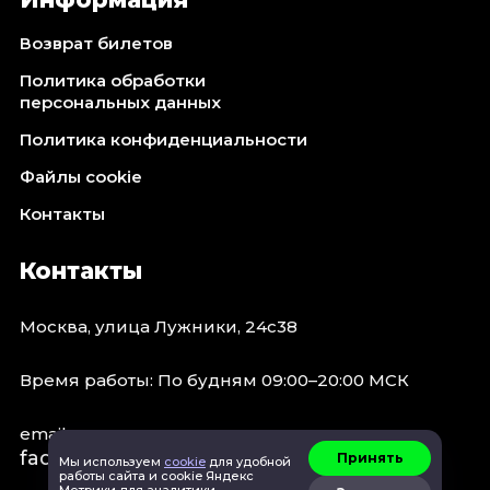
Возврат билетов
Политика обработки
персональных данных
Политика конфиденциальности
Файлы cookie
Контакты
Контакты
Москва, улица Лужники, 24с38
Время работы: По будням 09:00–20:00 МСК
email:
faq@spb.events
Принять
Мы используем
cookie
для удобной
работы сайта и cookie Яндекс
Метрики для аналитики.