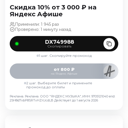
Ноябрь 2026
Скидка 10% от 3 000 ₽ на
Декабрь 2026
Яндекс Афише
Спорт
Применили: 1 945 раз
Проверено: 1 минуту назад
Август 2026
Сентябрь 2026
DX749988
Скопировать
Декабрь 2026
1 шаг. Скопируйте промокод
События
Август 2026
от 800 ₽
на Яндекс Афише
Сентябрь 2026
Октябрь 2026
2 шаг. Выберите билет и примените
промокод до оплаты
Ноябрь 2026
Реклама. Реклама. ООО "ЯНДЕКС МУЗЫКА", ИНН: 9705121040 erid:
Декабрь 2026
25H8d7vbP8SRTvHZrUcdLB
Действует до 1 августа 2026
Январь 2027
Площадки