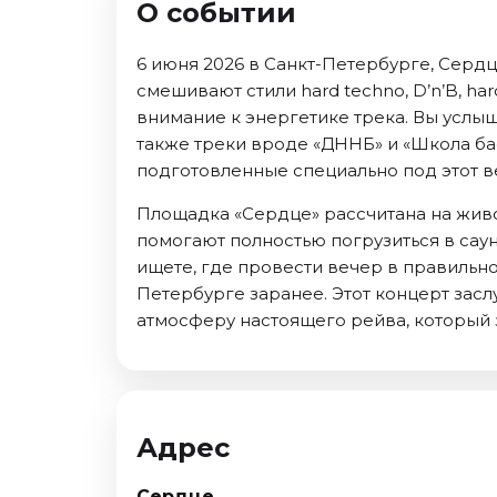
О событии
Ноябрь 2026
Декабрь 2026
6 июня 2026 в Санкт-Петербурге, Сердц
Спорт
смешивают стили hard techno, D’n’B, ha
внимание к энергетике трека. Вы услы
Август 2026
также треки вроде «ДННБ» и «Школа ба
Сентябрь 2026
подготовленные специально под этот в
Декабрь 2026
Площадка «Сердце» рассчитана на живо
События
помогают полностью погрузиться в саунд
Август 2026
ищете, где провести вечер в правильно
Сентябрь 2026
Петербурге заранее. Этот концерт засл
атмосферу настоящего рейва, который 
Октябрь 2026
Ноябрь 2026
Декабрь 2026
Январь 2027
Адрес
Площадки
Сердце