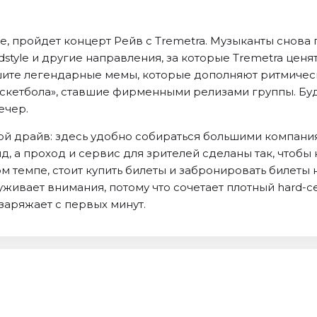
е, пройдет концерт Рейв с Tremetra. Музыканты снова
rdstyle и другие направления, за которые Tremetra ценя
шите легендарные мемы, которые дополняют ритмическу
скетбола», ставшие фирменными релизами группы. Буд
ечер.
й драйв: здесь удобно собираться большими компания
, а проход и сервис для зрителей сделаны так, чтобы 
м темпе, стоит купить билеты и забронировать билеты н
уживает внимания, потому что сочетает плотный hard-
заряжает с первых минут.