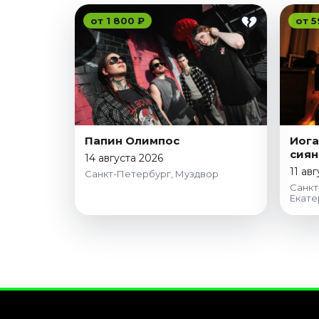
от 1 800 ₽
от 5
Папин Олимпос
Иога
сиян
14 августа 2026
11 ав
Санкт-Петербург, Муздвор
Санкт
Екат