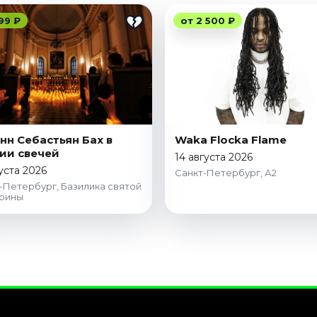
99 ₽
от 2 500 ₽
нн Себастьян Бах в
Waka Flocka Flame
ии свечей
14 августа 2026
густа 2026
Санкт-Петербург, А2
-Петербург, Базилика святой
ерины