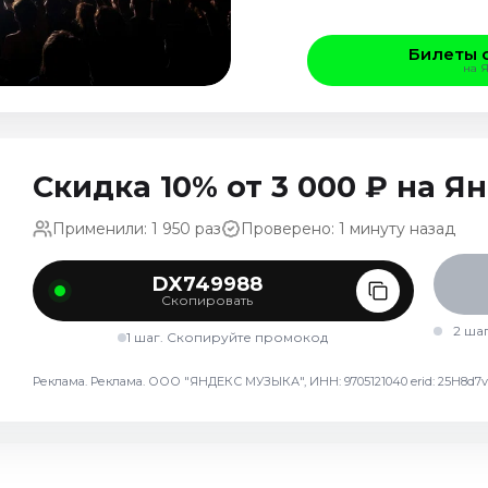
Билеты 
на 
Скидка 10% от 3 000 ₽ на 
Применили: 1 950 раз
Проверено: 1 минуту назад
DX749988
Скопировать
2 ша
1 шаг. Скопируйте промокод
Реклама. Реклама. ООО "ЯНДЕКС МУЗЫКА", ИНН: 9705121040 erid: 25H8