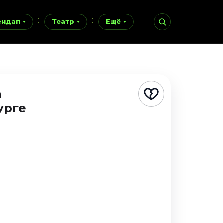
ендап
Театр
Ещё
a
урге