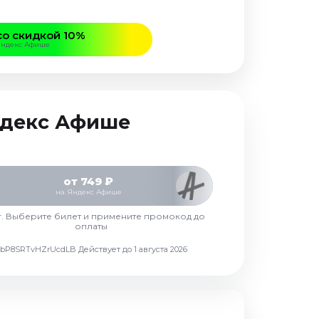
со скидкой 10%
Яндекс Афише
Яндекс Афише
от 749 ₽
на Яндекс Афише
г. Выберите билет и примените промокод до
оплаты
d7vbP8SRTvHZrUcdLB
Действует до 1 августа 2026