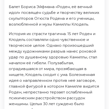
Балет Бориса Эйфмана «Роден, её вечный
идол» посвящён судьбе и творчеству великих
скульпторов Огюста Родена и его ученицы,
возлюбленной и музы Камиллы Клодель.
История их страсти трагична. 15 лет Роден и
Клодель составляли одно чувственное и
творческое целое. Однако произошедший
между художниками разрыв нанес роковой
удар по душевному здоровью Камиллы, стал
началом её гибели. Полузабытая,
оградившаяся от мира, прозябающая в
нищете, Клодель сходит с ума. Болезненная
идея о направленном против неё заговоре,
главной фигурой в котором Камилле видится
Роден, непрестанно терзает ослабленный
психическим расстройством рассудок
женщины. Целых 30 лет суждено было