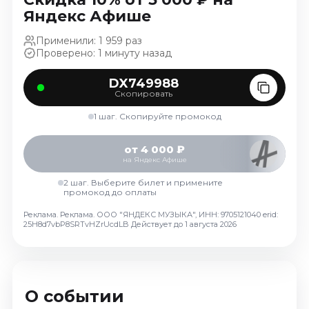
Ноябрь 2026
Яндекс Афише
Декабрь 2026
Применили: 1 959 раз
Спорт
Проверено: 1 минуту назад
Август 2026
DX749988
Скопировать
Сентябрь 2026
Декабрь 2026
1 шаг. Скопируйте промокод
События
от 4 000 ₽
на Яндекс Афише
Август 2026
Сентябрь 2026
2 шаг. Выберите билет и примените
промокод до оплаты
Октябрь 2026
Реклама. Реклама. ООО "ЯНДЕКС МУЗЫКА", ИНН: 9705121040 erid:
Ноябрь 2026
25H8d7vbP8SRTvHZrUcdLB
Действует до 1 августа 2026
Декабрь 2026
Январь 2027
О событии
Площадки