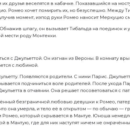
 их друзья веселятся в кабачке. Показавшийся на мосту
ио. Ромео хочет помирить их, но безуспешно. Между Т
, улучив момент, изпод руки Ромео наносит Меркуцио с
 Обнажив шпагу, он вызывает Тибальда на поединок и у
ой мести роду Монтекки.
ься с Джульеттой. Он изгнан из Вероны. В комнату вры
ется с любимой.
льетту. Появляются родители. С ними Парис. Джульетт
зывается подчиниться воле родителей. После ухода П
Джульетта в отчаянии. Она решает посоветоваться с п
рённый безграничной любовью девушки к Ромео, патер 
 что она умерла, и тело её в открытом — по обычаю — г
ом Ромео, который скрывается в Мантуе. Юноша немедл
ой в Мантую, где для них наступят ничем не омрачённы