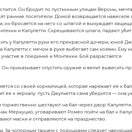
 спится. Он бродит по пустынным улицам Вероны, мечт
дят ранние посетители. Домой возвращается навеселе 
, он бросается на него со шпагой и вынуждает защища
текки и Капулетти. Скрещиваются шпаги, падают убит
ь у Капулетти руки его прекрасной дочери, юной Джу
Капулетти с мечом в руке выбегает сам хозяин. Ему ка
участие в поединке и Монтекки. Бой разрастается.
 Он приказывает опустить оружие и велит вывесить пр
яется со своей кормилицей, которая наряжает её к бал
т ее к зеркалу: пусть Джульетта сама убедится — она у
и торжественно шествуют на бал через двор Капулетти
ак Меркуцио, уговаривают Ромео пойти на бал к Капул
ают маски и отправляются на празднество.
ти. За чопорным танцем с подушками следует чарующий