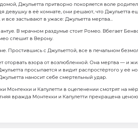
домой, Джульетта притворно покоряется воле родителе
я девушку в её комнате, они решают, что Джульетта ещ
и все застывают в ужасе: Джульетта мертва...
антуе. В мрачном раздумье стоит Ромео. Вбегает Бенв
мео спешит в Верону.
е. Простившись с Джульеттой, все в печальном безмол
т оторвать взора от возлюбленной. Она мертва — и жи
Джульетта просыпается и видит распростёртого у её но
жульетта наносит себе смертельный удар.
ики Монтекки и Капулетти в оцепенении смотрят на мёр
летняя вражда Монтекки и Капулетти прекращена цено