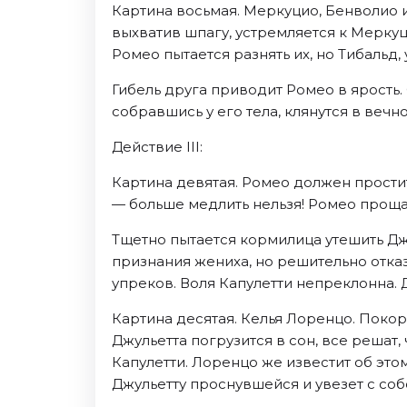
Картина восьмая. Меркуцио, Бенволио и
выхватив шпагу, устремляется к Меркуц
Ромео пытается разнять их, но Тибальд
Гибель друга приводит Ромео в ярость.
собравшись у его тела, клянутся в вечн
Действие III:
Картина девятая. Ромео должен простит
— больше медлить нельзя! Ромео проща
Тщетно пытается кормилица утешить Джу
признания жениха, но решительно отка
упреков. Воля Капулетти непреклонна. 
Картина десятая. Келья Лоренцо. Поко
Джульетта погрузится в сон, все решат,
Капулетти. Лоренцо же известит об эт
Джульетту проснувшейся и увезет с соб