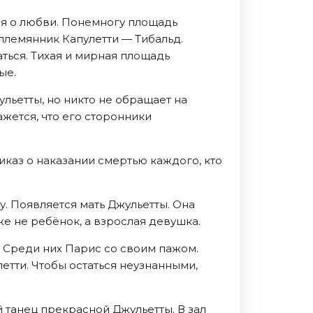
ая о любви. Понемногу площадь
племянник Капулетти — Тибальд.
ться. Тихая и мирная площадь
ые.
льетты, но никто не обращает на
жется, что его сторонники
иказ о наказании смертью каждого, кто
у. Появляется мать Джульетты. Она
же не ребёнок, а взрослая девушка.
. Среди них Парис со своим пажом.
етти. Чтобы остаться неузнанными,
 танец прекрасной Джульетты. В зал