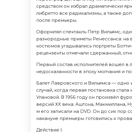
средством он избрал драматически ярк
либретто все радикализмы, а также до
после премьеры.
Оформлял спектакль Петр Вильямс, оди
разнородные приметы Ренессанса: на 
костюмов угадывались портреты Боттич
рецензенты отмечали сдержанный, отн
Первый состав исполнителей вошёл в л
недосказанности в эпоху молчания и по
Балет Лавровского и Вильямса — одно 
случай, когда первая постановка стала
Улановой. В 1956 году он произвёл фу
версий ХХ века: Аштона, Макмиллана, Ну
м его записали на DVD. Он до сих пор с
накануне премьеры готовились к прова
Действие I: