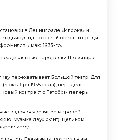
остановки в Ленинграде «Игрока» и
а) выдвинул идею новой оперы и среди
формился к маю 1935-го.
ил радикальные переделки Шекспира,
ативу перехватывает Большой театр. Для
4 октября 1935 года), переделка
 новый контракт с Гатобом (теперь
ные издания числят её мировой.
ожно, музыка двух сюит). Целиком
авровскому.
х танцев. Главным выразительным