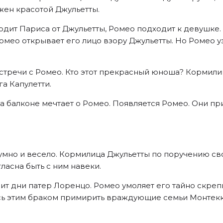
жен красотой Джульетты.
одит Париса от Джульетты, Ромео подходит к девушке.
омео открывает его лицо взору Джульетты. Но Ромео у
стречи с Ромео. Кто этот прекрасный юноша? Кормили
га Капулетти.
 на балконе мечтает о Ромео. Появляется Ромео. Они пр
умно и весело. Кормилица Джульетты по поручению с
ласна быть с ним навеки.
ит дни патер Лоренцо. Ромео умоляет его тайно скреп
ь этим браком примирить враждующие семьи Монтекки 