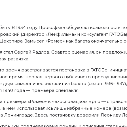
 быть. В 1934 году Прокофьев обсуждал возможность п
тровский (директор «Ленфильма» и консультант ГАТОБ
кспира. Замысел «Ромео» как балета окончательно о
я стал Сергей Радлов. Соавтор сценария, он предлож
вая развязка.
 это время расстраивается постановка в ГАТОБе, иници
ое время: провал первого публичного прослушивания (
двух симфонических сюит из балета (сезон 1936–1937),
я 1940 года — премьера спектакля.
а премьера «Ромео» в чехословацком Брно — справоч
т, в нем использовались лишь избранные номера (возм
 в Ленинграде. Здесь постановку доверили Леониду Л
хроники, средневековые романы и описания старинны