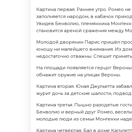
Картина первая. Раннее утро. Ромео не
заполняется народом, в кабачок прихо
Увидев Бенволио, племянника Монтекки
становится ареной сражения между Мон
Молодой дворянин Парис пришёл просит
юношу ни малейшего внимания. Из дома 
недостаточно отважны. Спешит принять 
На площади появляется герцог Вероны.
обнажит оружие на улицах Вероны.
Картина вторая. Юная Джульетта забавл
журит дочь за детские шалости, подводи
Картина третья. Пышно разодетые гост
Бенволио и верный друг Ромео, весельч
молодые люди из семьи Монтекки надев
Картина четвёртая. Бал в доме Капулет