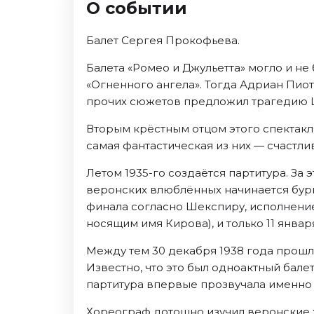
О событии
Ноябрь 2026
Декабрь 2026
Балет Сергея Прокофьева.
Спорт
Балета «Ромео и Джульетта» могло и не
Август 2026
«Огненного ангела». Тогда Адриан Пио
Сентябрь 2026
прочих сюжетов предложил трагедию Ше
Декабрь 2026
Вторым крёстным отцом этого спектакл
События
самая фантастическая из них — счастли
Август 2026
Летом 1935-го создаётся партитура. За
Сентябрь 2026
веронских влюблённых начинается бурн
Октябрь 2026
финала согласно Шекспиру, исполнение 
Ноябрь 2026
носящим имя Кирова), и только 11 январ
Декабрь 2026
Между тем 30 декабря 1938 года прошл
Январь 2027
Известно, что это был одноактный бале
партитура впервые прозвучала именно
Площадки
Хореограф дотошно изучил веронские 