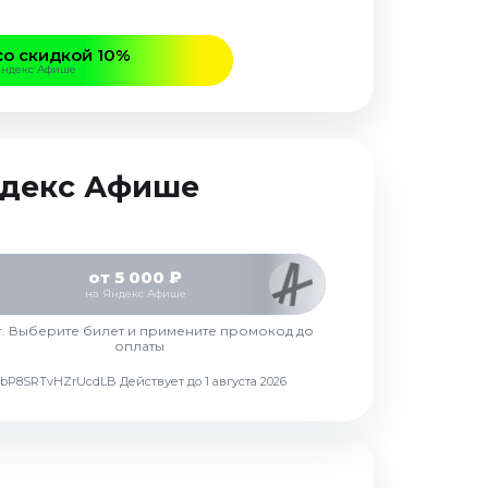
со скидкой 10%
Яндекс Афише
Яндекс Афише
от 5 000 ₽
на Яндекс Афише
г. Выберите билет и примените промокод до
оплаты
d7vbP8SRTvHZrUcdLB
Действует до 1 августа 2026