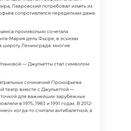
ира, Лавровский потребовал изъять из
окофьев сопротивлялся переделкам даже
льямса произвольно сочетала
та-Мария дель Фьоре, в эскизах
а широту Ленинграда: многие
 Улановой — Джульетты стал символом
театральных сочинений Прокофьева
ой театр вместе с Джульеттой —
ой точкой для важнейших зарубежных
яли в 1975, 1983 и 1991 годах. В 2012-
омео» когда-то считали антибалетной, а