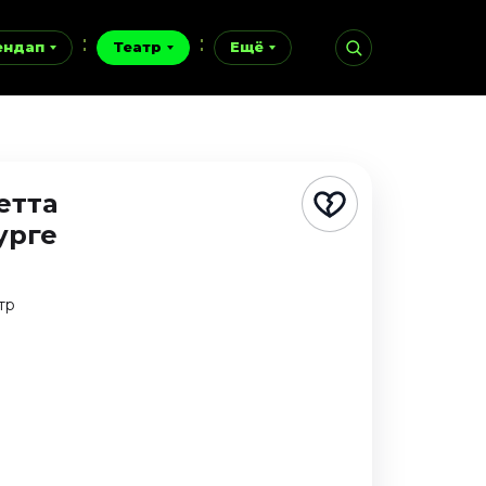
ендап
Театр
Ещё
етта
урге
тр