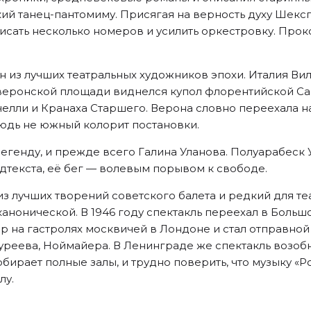
ий танец-пантомиму. Присягая на верность духу Шексп
писать несколько номеров и усилить оркестровку. Пр
н из лучших театральных художников эпохи. Италия Ви
веронской площади виднелся купол флорентийской Сан
елли и Кранаха Старшего. Верона словно переехала н
юдь не южный колорит постановки.
егенду, и прежде всего Галина Уланова. Полуарабеск
дтекста, её бег — волевым порывом к свободе.
из лучших творений советского балета и редкий для 
 канонической. В 1946 году спектакль переехал в Больш
рор на гастролях москвичей в Лондоне и стал отправн
реева, Ноймайера. В Ленинграде же спектакль возобновл
обирает полные залы, и трудно поверить, что музыку «Р
лу.