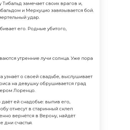
 Тибальд замечает своих врагов и,
ибальдом и Меркуцио завязывается бой.
мертельный удар.
бивает его. Родные убитого,
ваются утренние лучи солнца. Уже пора
а узнаёт о своей свадьбе, выслушивает
ариса на девушку обрушивается град
атером Лоренцо.
даёт ей снадобье: выпив его,
робу отнесут в старинный склеп
енно вернётся в Верону, найдёт
е дни счастья.