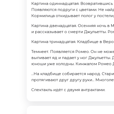
Картина одиннадцатая. Возвратившись 
Появляются подруги с цветами. Не найд
Кормилица откидывает полог у постели, 
Картина двенадцатая. Осенняя ночь в М
и рассказывает о смерти Джульетты. Ро
Картина тринадцатая. Кладбище в Верон
Темнеет. Появляется Ромео. Он не може
выпивает яд и падает у ног Джульетты. 
юноши уже холодны. Кинжалом Ромео Д
...На кладбище собирается народ. Стар
протягивают друг другу руки... Много
Спектакль идёт с двумя антрактами.