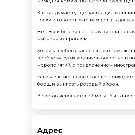
Комедия-комикс по пьесе Алексея Щег
Ноябрь 2026
Декабрь 2026
Как вы думаете, где настоящие женщин
грехи и говорит, «что нам делать дальше
Спорт
Нет. Если бы священнослужители только
Август 2026
жизненных проблем.
Сентябрь 2026
Декабрь 2026
Хозяйка любого салона красоты может в
проблему сухих кончиков волос, но и 
События
мероприятий, с привлечением иностран
Август 2026
Если у вас нет такого салона, приходит
Сентябрь 2026
борщ и выиграть розовый айфон.
Октябрь 2026
Ноябрь 2026
В состав исполнителей могут быть вне
Декабрь 2026
Январь 2027
Площадки
Адрес