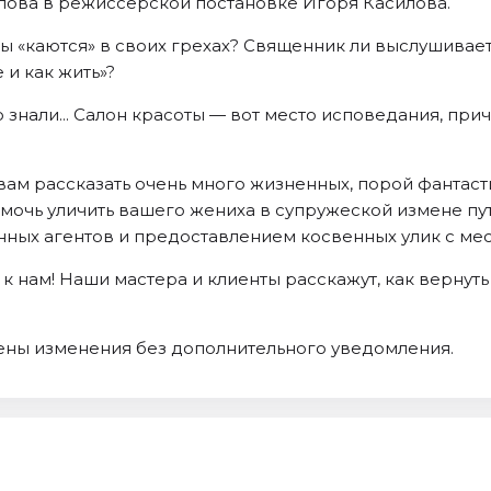
лова в режиссерской постановке Игоря Касилова.
ы «каются» в своих грехах? Священник ли выслушивает
 и как жить»?
 знали... Салон красоты — вот место исповедания, при
ам рассказать очень много жизненных, порой фантасти
помочь уличить вашего жениха в супружеской измене 
ных агентов и предоставлением косвенных улик с мес
е к нам! Наши мастера и клиенты расскажут, как вернут
сены изменения без дополнительного уведомления.