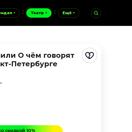
ендап
Театр
Ещё
 или О чём говорят
нкт-Петербурге
»
со скидкой 10%