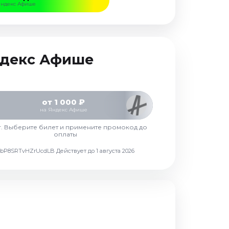
Яндекс Афише
Яндекс Афише
от 1 000 ₽
на Яндекс Афише
г. Выберите билет и примените промокод до
оплаты
d7vbP8SRTvHZrUcdLB
Действует до 1 августа 2026