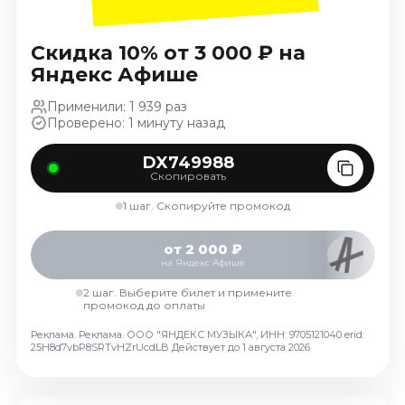
Ноябрь 2026
Декабрь 2026
Скидка 10% от 3 000 ₽ на
Спорт
Яндекс Афише
Август 2026
Применили: 1 939 раз
Проверено: 1 минуту назад
Сентябрь 2026
Декабрь 2026
DX749988
Скопировать
События
1 шаг. Скопируйте промокод
Август 2026
Сентябрь 2026
от 2 000 ₽
Октябрь 2026
на Яндекс Афише
Ноябрь 2026
2 шаг. Выберите билет и примените
промокод до оплаты
Декабрь 2026
Январь 2027
Реклама. Реклама. ООО "ЯНДЕКС МУЗЫКА", ИНН: 9705121040 erid:
25H8d7vbP8SRTvHZrUcdLB
Действует до 1 августа 2026
Площадки