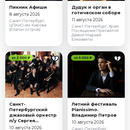
Пикник Афиши
Дудук и орган в
готическом соборе
8 августа 2026
11 августа 2026
Санкт-Петербург,
ЦПКиО им. Кирова
Санкт-Петербург, Храм
(Елагин остров)
Посещения Пресвятой
Девой Марией
Елизаветы
от 2 000 ₽
от 5 000 ₽
Санкт-
Летний фестиваль
Петербургский
Pianissimo.
джазовый оркестр
Владимир Петров
п/у Сергея
10 августа 2026
Богданова
10 августа 2026
Санкт-Петербург,