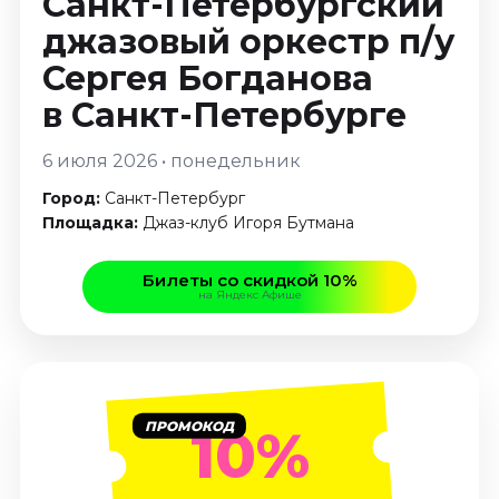
Санкт-Петербургский
Январь 2027
джазовый оркестр п/у
Стендап
Сергея Богданова
Август 2026
в Санкт-Петербурге
Сентябрь 2026
Октябрь 2026
6 июля 2026 • понедельник
Ноябрь 2026
Город:
Санкт-Петербург
Декабрь 2026
Площадка:
Джаз-клуб Игоря Бутмана
Выставки
Билеты со скидкой 10%
Август 2026
на Яндекс Афише
Декабрь 2026
Январь 2027
Экскурсии
Август 2026
ПРОМОКОД
10%
Сентябрь 2026
Октябрь 2026