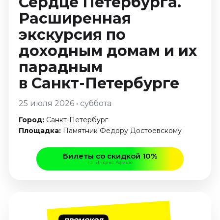
Сердце Петербурга.
Январь 2027
Расширенная
Стендап
экскурсия по
Август 2026
доходным домам и их
Сентябрь 2026
парадным
Октябрь 2026
Ноябрь 2026
в Санкт-Петербурге
Декабрь 2026
25 июля 2026 • суббота
Выставки
Город:
Санкт-Петербург
Август 2026
Площадка:
Памятник Фёдору Достоевскому
Декабрь 2026
Январь 2027
Билеты со скидкой 10%
на Яндекс Афише
Экскурсии
Август 2026
Сентябрь 2026
Октябрь 2026
ПРОМОКОД