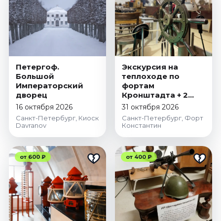
Петергоф.
Экскурсия на
Большой
теплоходе по
Императорский
фортам
дворец
Кронштадта + 2
музея на форте
16 октября 2026
31 октября 2026
Константин
Санкт-Петербург, Киоск
Санкт-Петербург, Форт
Davranov
Константин
от 600 ₽
от 400 ₽