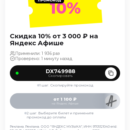
10%
Ноябрь 2026
Декабрь 2026
Спорт
Август 2026
Скидка 10% от 3 000 ₽ на
Сентябрь 2026
Яндекс Афише
Декабрь 2026
Применили: 1 936 раз
События
Проверено: 1 минуту назад
Август 2026
DX749988
Скопировать
Сентябрь 2026
Октябрь 2026
1 шаг. Скопируйте промокод
Ноябрь 2026
Декабрь 2026
от 1 100 ₽
на Яндекс Афише
Январь 2027
2 шаг. Выберите билет и примените
промокод до оплаты
Площадки
Реклама. Реклама. ООО "ЯНДЕКС МУЗЫКА", ИНН: 9705121040 erid: