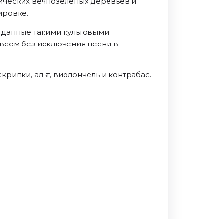
ических вечнозелёных деревьев и
ировке.
зданные такими культовыми
е всем без исключения песни в
рипки, альт, виолончель и контрабас.