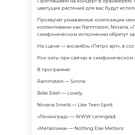
Приглашаем на концерт в оранжерею Т
Ноябрь 2026
цветущих растений для вас будут исп
Декабрь 2026
Прозвучат узнаваемые композиции неи
Спорт
коллективами как Rammstein, Nirvana, 
Август 2026
симфоническом исполнении обретут за
Сентябрь 2026
На сцене — ансамбль «Петро арт», в со
Декабрь 2026
Рок-хиты при свечах в симфоническом 
События
В программе:
Август 2026
Сентябрь 2026
Rammstein — Sonne;
Октябрь 2026
Billie Eilish — Lovely;
Ноябрь 2026
Декабрь 2026
Nirvana Smells — Like Teen Spirit;
Январь 2027
«Ленинград» — WWW Leningrad;
«Металлика» — Nothing Else Metters;
Площадки