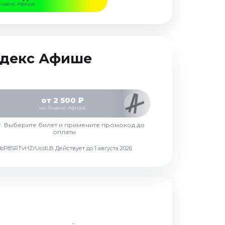
Яндекс Афише
Яндекс Афише
от 2 500 ₽
на Яндекс Афише
г. Выберите билет и примените промокод до
оплаты
d7vbP8SRTvHZrUcdLB
Действует до 1 августа 2026