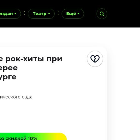
ендап
Театр
Ещё
 рок-хиты при
ерее
урге
ического сада
со скидкой 10%