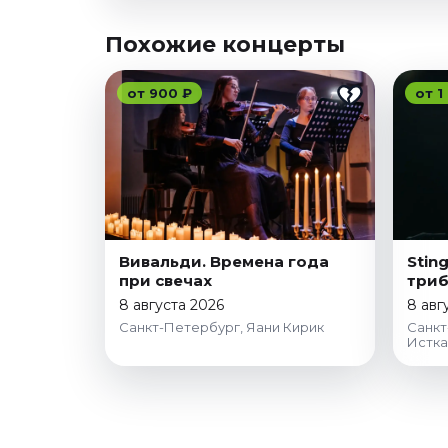
Похожие концерты
от 900 ₽
от 1
Вивальди. Времена года
Stin
при свечах
триб
8 августа 2026
8 авг
Санкт-Петербург, Яани Кирик
Санкт
Истк