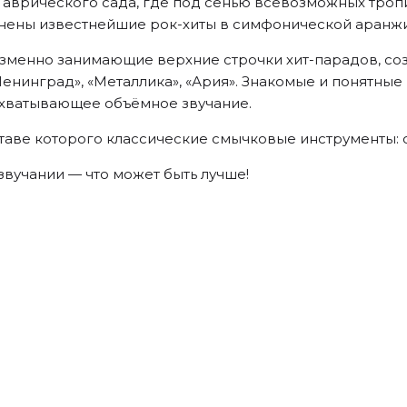
аврического сада, где под сенью всевозможных троп
олнены известнейшие рок-хиты в симфонической аранж
зменно занимающие верхние строчки хит-парадов, со
«Ленинград», «Металлика», «Ария». Знакомые и понятны
хватывающее объёмное звучание.
ставе которого классические смычковые инструменты: ск
звучании — что может быть лучше!