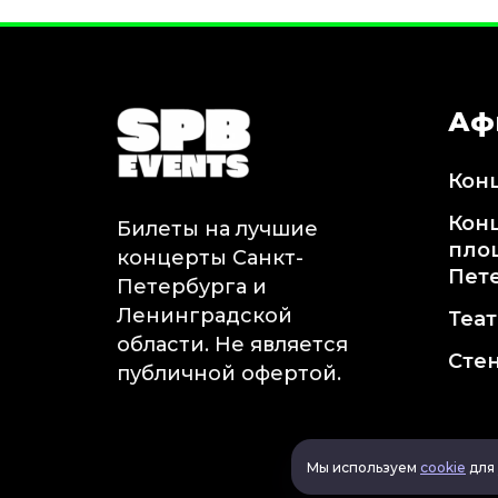
Аф
Кон
Кон
Билеты на лучшие
пло
концерты Санкт-
Пет
Петербурга и
Ленинградской
Теа
области. Не является
Сте
публичной офертой.
Мы используем
cookie
для 