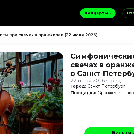
Концерты
Ст
ты при свечах в оранжерее (22 июля 2026)
Симфонические
свечах в оранж
в Санкт-Петерб
22 июля 2026 • среда
Город:
Санкт-Петербург
Площадка:
Оранжерея Тавр
Билеты 