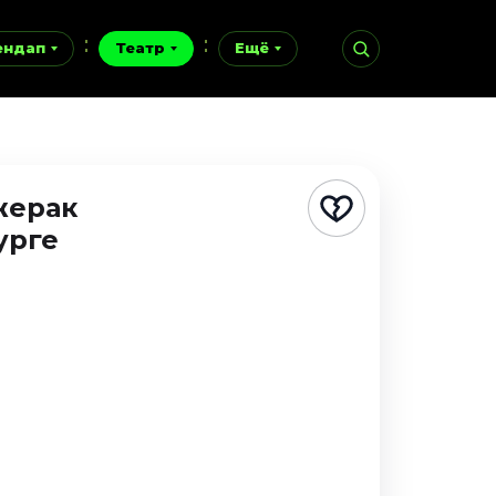
ендап
Театр
Ещё
жерак
урге