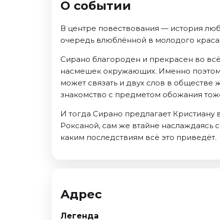
О событии
Ноябрь 2026
Декабрь 2026
В центре повествования — история люб
Спорт
очередь влюблённой в молодого красав
Август 2026
Сирано благороден и прекрасен во всё
Сентябрь 2026
насмешек окружающих. Именно поэтому 
Декабрь 2026
может связать и двух слов в обществе
знакомство с предметом обожания тож
События
И тогда Сирано предлагает Кристиану в
Август 2026
Роксаной, сам же втайне наслаждаясь с
Сентябрь 2026
каким последствиям всё это приведёт.
Октябрь 2026
Ноябрь 2026
Декабрь 2026
Январь 2027
Адрес
Площадки
Легенда