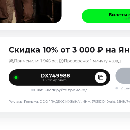
Билеты 
на 
Скидка 10% от 3 000 ₽ на 
Применили: 1 945 раз
Проверено: 1 минуту назад
DX749988
Скопировать
2 ша
1 шаг. Скопируйте промокод
Реклама. Реклама. ООО "ЯНДЕКС МУЗЫКА", ИНН: 9705121040 erid: 25H8