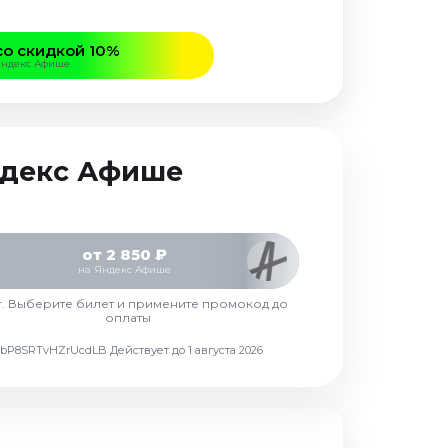
со скидкой 10%
Яндекс Афише
Яндекс Афише
от 2 850 ₽
на Яндекс Афише
г. Выберите билет и примените промокод до
оплаты
d7vbP8SRTvHZrUcdLB
Действует до 1 августа 2026