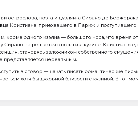
ви острослова, поэта и дуэлянта Сирано де Бержерака
ца Кристиана, приехавшего в Париж и поступившего н
м, кроме одного изъяна — большого носа, что время 
Сирано не решается открыться кузине. Кристиан же, 
 женщин, становясь заложником собственного смущения
е представляется нереальным.
ступить в сговор — начать писать романтические письм
частьем хотя бы духовной близости с кузиной. В тот мо