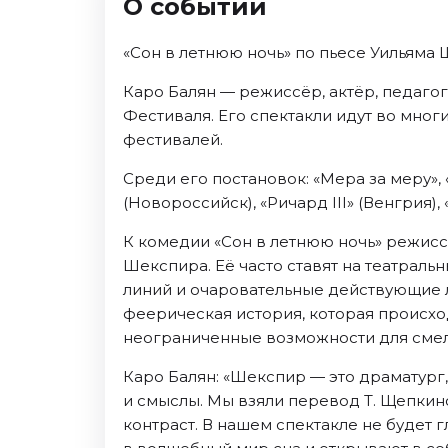
О событии
Ноябрь 2026
Декабрь 2026
«Сон в летнюю ночь» по пьесе Уильяма 
Спорт
Каро Балян — режиссёр, актёр, педаг
Август 2026
Фестиваля. Его спектакли идут во мног
Сентябрь 2026
фестивалей.
Декабрь 2026
Среди его постановок: «Мера за меру», 
События
(Новороссийск), «Ричард III» (Венгрия)
Август 2026
К комедии «Сон в летнюю ночь» режисс
Сентябрь 2026
Шекспира. Её часто ставят на театраль
Октябрь 2026
линий и очаровательные действующие 
феерическая история, которая происхо
Ноябрь 2026
неограниченные возможности для смел
Декабрь 2026
Январь 2027
Каро Балян: «Шекспир — это драматург,
и смыслы. Мы взяли перевод Т. Щепкин
контраст. В нашем спектакле не будет 
Площадки