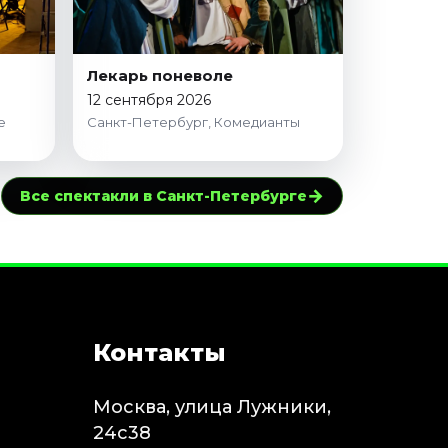
Лекарь поневоле
12 сентября 2026
е
Санкт-Петербург, Комедианты
→
Все спектакли в Санкт-Петербурге
Контакты
Москва, улица Лужники,
24с38