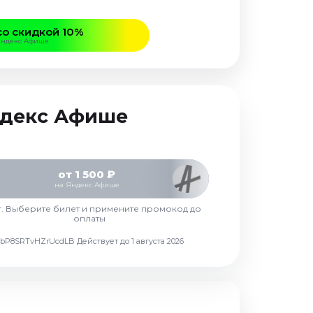
со скидкой 10%
Яндекс Афише
Яндекс Афише
от 1 500 ₽
на Яндекс Афише
г. Выберите билет и примените промокод до
оплаты
d7vbP8SRTvHZrUcdLB
Действует до 1 августа 2026