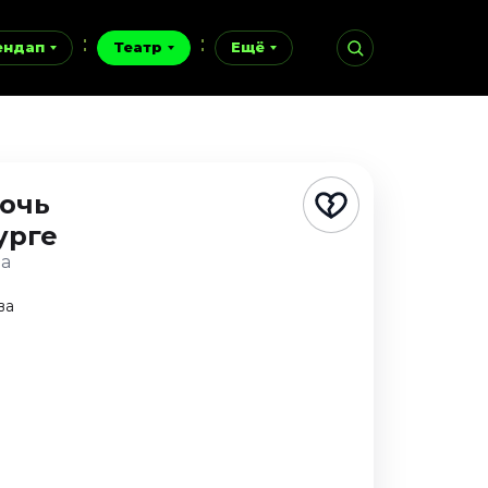
ендап
Театр
Ещё
ночь
урге
ца
ва