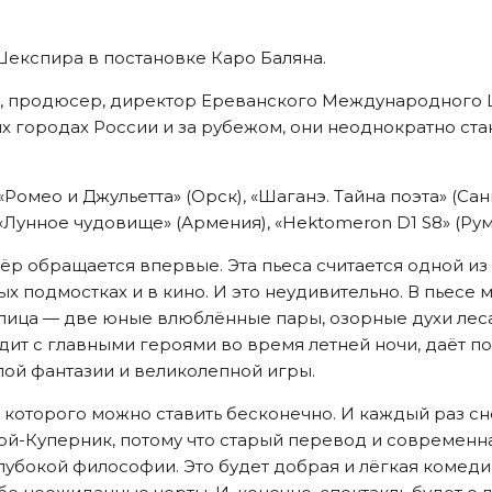
Шекспира в постановке Каро Баляна.
ог, продюсер, директор Ереванского Международного
их городах России и за рубежом, они неоднократно ст
«Ромео и Джульетта» (Орск), «Шаганэ. Тайна поэта» (Са
, «Лунное чудовище» (Армения), «Hektomeron D1 S8» (Ру
ёр обращается впервые. Эта пьеса считается одной из
ных подмостках и в кино. И это неудивительно. В пьес
лица — две юные влюблённые пары, озорные духи леса
дит с главными героями во время летней ночи, даёт п
ой фантазии и великолепной игры.
 которого можно ставить бесконечно. И каждый раз сн
ой-Куперник, потому что старый перевод и современн
глубокой философии. Это будет добрая и лёгкая комед