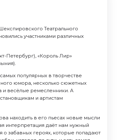
 Шекспировского Театрального
ановились участниками различных
нкт-Петербург), «Король Лир»
мыния).
 самых популярных в творчестве
е много юмора, несколько сюжетных
 и весёлые ремесленники. А
остановщикам и артистам
ова находить в его пьесах новые мысли
ая интерпретация даёт нам нужный
ия о забавных героях, которые попадают