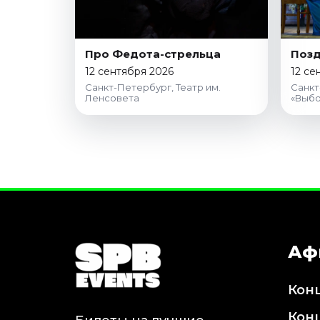
Про Федота-стрельца
Позд
12 сентября 2026
12 се
Санкт-Петербург, Театр им.
Санкт
Ленсовета
«Выбо
Аф
Кон
Кон