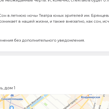
 неожиданные черты. И, конечно, спектакль будет о люб
Сон в летнюю ночь» Театра юных зрителей им. Брянце
никает в нашей жизни, и также внезапно, как сон, исч
енения без дополнительного уведомления.
, дом 1