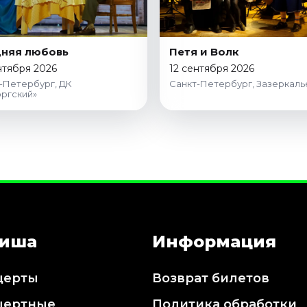
няя любовь
Петя и Волк
нтября 2026
12 сентября 2026
-Петербург, ДК
Санкт-Петербург, Зазеркаль
ргский»
иша
Информация
церты
Возврат билетов
цертные
Политика обработки