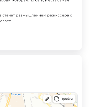
ви, которая, по сути, и есть самая
ва станет размышлением режиссёра о
езает.