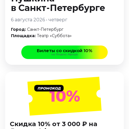
Январь 2027
в Санкт-Петербурге
Стендап
6 августа 2026 • четверг
Август 2026
Город:
Санкт-Петербург
Сентябрь 2026
Площадка:
Театр «Суббота»
Октябрь 2026
Ноябрь 2026
Билеты со скидкой 10%
Декабрь 2026
на Яндекс Афише
Выставки
Август 2026
Декабрь 2026
ПРОМОКОД
Январь 2027
10%
Экскурсии
Август 2026
Сентябрь 2026
Скидка 10% от 3 000 ₽ на
Октябрь 2026