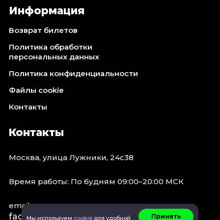
Информация
Возврат билетов
Политика обработки
персональных данных
Политика конфиденциальности
Файлы cookie
Контакты
Контакты
Москва, улица Лужники, 24с38
Время работы: По будням 09:00–20:00 МСК
email:
faq@spb.events
Принять
Мы используем
cookie
для удобной