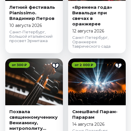
Летний фестиваль
«Времена года»
Pianissimo.
Вивальди при
Владимир Петров
свечах в
оранжерее
10 августа 2026
12 августа 2026
Санкт-Петербург,
Большой итальянский
Санкт-Петербург,
просвет Эрмитажа
Оранжерея
Таврического сада
от 300 ₽
от 2 000 ₽
Похвала
СмешBand Парам-
священномученику
Парарам
Вениамину,
14 августа 2026
митрополиту
Санкт-Петербург,