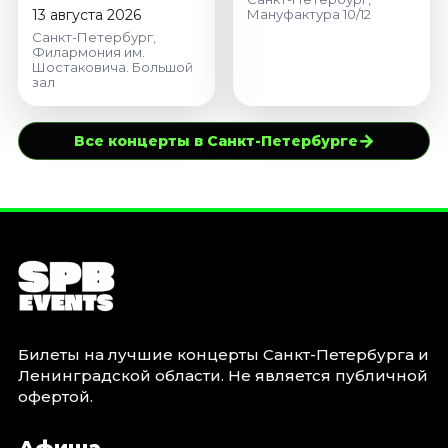
Петроградскому
13 августа 2026
Мануфактура 10/12
Санкт-Петербург,
Филармония им.
Шостаковича. Большой
зал
→
Все концерты в Санкт-Петербурге
Билеты на лучшие концерты Санкт-Петербурга и
Ленинградской области. Не является публичной
офертой.