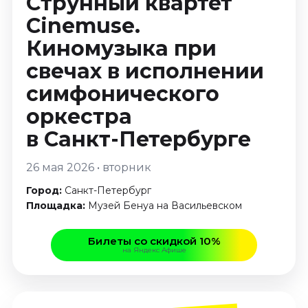
Струнный квартет
Январь 2027
Сinemuse.
Стендап
Киномузыка при
Август 2026
свечах в исполнении
Сентябрь 2026
симфонического
Октябрь 2026
Ноябрь 2026
оркестра
Декабрь 2026
в Санкт-Петербурге
Выставки
26 мая 2026 • вторник
Август 2026
Город:
Санкт-Петербург
Декабрь 2026
Площадка:
Музей Бенуа на Васильевском
Январь 2027
Экскурсии
Билеты со скидкой 10%
на Яндекс Афише
Август 2026
Сентябрь 2026
Октябрь 2026