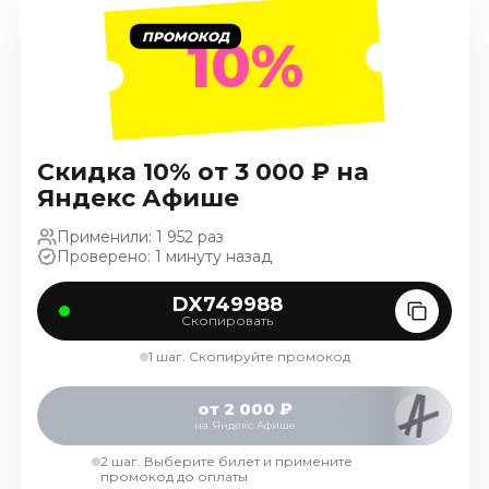
Ноябрь 2026
ПРОМОКОД
10%
Декабрь 2026
Спорт
Август 2026
Сентябрь 2026
Скидка 10% от 3 000 ₽ на
Декабрь 2026
Яндекс Афише
События
Применили: 1 952 раз
Проверено: 1 минуту назад
Август 2026
Сентябрь 2026
DX749988
Октябрь 2026
Скопировать
Ноябрь 2026
1 шаг. Скопируйте промокод
Декабрь 2026
Январь 2027
от 2 000 ₽
на Яндекс Афише
2 шаг. Выберите билет и примените
Площадки
промокод до оплаты