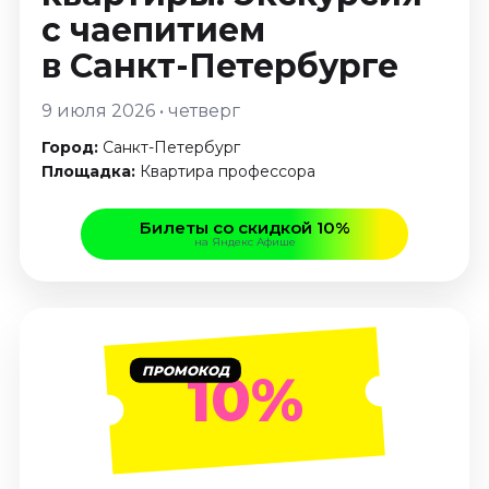
Январь 2027
с чаепитием
Стендап
в Санкт-Петербурге
Август 2026
9 июля 2026 • четверг
Сентябрь 2026
Октябрь 2026
Город:
Санкт-Петербург
Площадка:
Квартира профессора
Ноябрь 2026
Декабрь 2026
Билеты со скидкой 10%
Выставки
на Яндекс Афише
Август 2026
Декабрь 2026
Январь 2027
ПРОМОКОД
10%
Экскурсии
Август 2026
Сентябрь 2026
Октябрь 2026