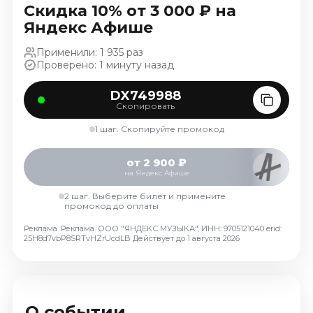
Скидка 10% от 3 000 ₽ на
Ноябрь 2026
Яндекс Афише
Декабрь 2026
Применили: 1 935 раз
Спорт
Проверено: 1 минуту назад
Август 2026
DX749988
Сентябрь 2026
Скопировать
Декабрь 2026
1 шаг. Скопируйте промокод
События
от 2 900 ₽
Август 2026
на Яндекс Афише
Сентябрь 2026
2 шаг. Выберите билет и примените
Октябрь 2026
промокод до оплаты
Ноябрь 2026
Реклама. Реклама. ООО "ЯНДЕКС МУЗЫКА", ИНН: 9705121040 erid:
Декабрь 2026
25H8d7vbP8SRTvHZrUcdLB
Действует до 1 августа 2026
Январь 2027
Площадки
О событии