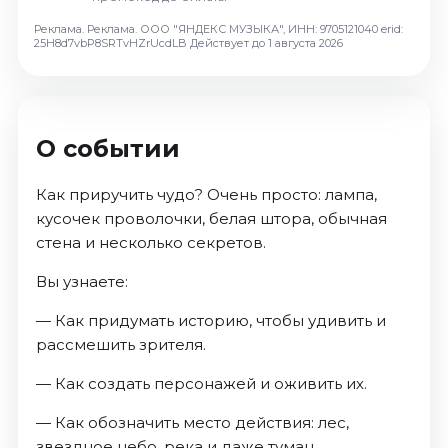
Ноябрь 2026
Реклама. Реклама. ООО "ЯНДЕКС МУЗЫКА", ИНН: 9705121040 erid:
Декабрь 2026
25H8d7vbP8SRTvHZrUcdLB
Действует до 1 августа 2026
Спорт
Август 2026
Сентябрь 2026
О событии
Декабрь 2026
Как приручить чудо? Очень просто: лампа,
События
кусочек проволочки, белая штора, обычная
Август 2026
стена и несколько секретов.
Сентябрь 2026
Вы узнаете:
Октябрь 2026
Ноябрь 2026
— Как придумать историю, чтобы удивить и
Декабрь 2026
рассмешить зрителя.
Январь 2027
— Как создать персонажей и оживить их.
— Как обозначить место действия: лес,
Площадки
звездное небо, река и даже туман.