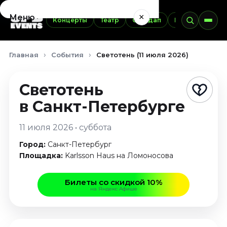
×
Меню
Концерты
Театр
Стендап
Выставки
Э
Концерты
Главная
События
Светотень (11 июля 2026)
Август 2026
Сентябрь 2026
Светотень
Октябрь 2026
Ноябрь 2026
в Санкт-Петербурге
Декабрь 2026
11 июля 2026 • суббота
Январь 2027
Город:
Санкт-Петербург
Театр
Площадка:
Karlsson Haus на Ломоносова
Август 2026
Сентябрь 2026
Билеты со скидкой 10%
на Яндекс Афише
Октябрь 2026
Ноябрь 2026
Декабрь 2026