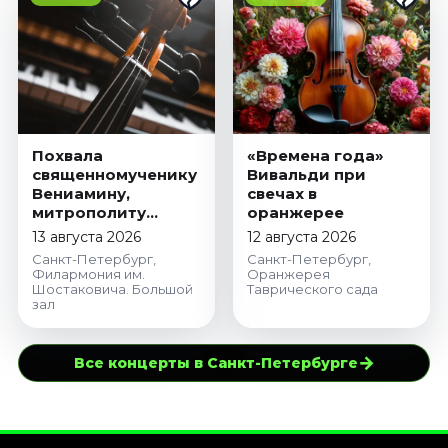
Похвала
«Времена года»
священномученику
Вивальди при
Вениамину,
свечах в
митрополиту
оранжерее
Петроградскому
13 августа 2026
12 августа 2026
Санкт-Петербург,
Санкт-Петербург,
Филармония им.
Оранжерея
Шостаковича. Большой
Таврического сада
зал
→
Все концерты в Санкт-Петербурге