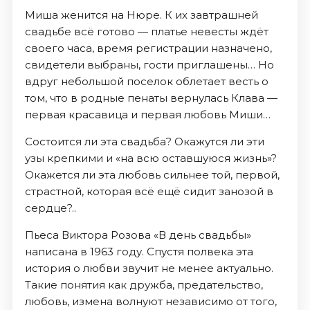
Миша женится на Нюре. К их завтрашней
свадьбе всё готово — платье невесты ждёт
своего часа, время регистрации назначено,
свидетели выбраны, гости приглашены… Но
вдруг небольшой поселок облетает весть о
том, что в родные пенаты вернулась Клава —
первая красавица и первая любовь Миши…
Состоится ли эта свадьба? Окажутся ли эти
узы крепкими и «на всю оставшуюся жизнь»?
Окажется ли эта любовь сильнее той, первой,
страстной, которая всё ещё сидит занозой в
сердце?..
Пьеса Виктора Розова «В день свадьбы»
написана в 1963 году. Спустя полвека эта
история о любви звучит не менее актуально.
Такие понятия как дружба, предательство,
любовь, измена волнуют независимо от того,