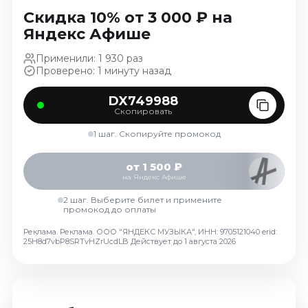
Ноябрь 2026
Скидка 10% от 3 000 ₽ на
Декабрь 2026
Яндекс Афише
Спорт
Применили: 1 930 раз
Проверено: 1 минуту назад
Август 2026
Сентябрь 2026
DX749988
Скопировать
Декабрь 2026
1 шаг. Скопируйте промокод
События
Август 2026
от 1 500 ₽
на Яндекс Афише
Сентябрь 2026
Октябрь 2026
2 шаг. Выберите билет и примените
промокод до оплаты
Ноябрь 2026
Реклама. Реклама. ООО "ЯНДЕКС МУЗЫКА", ИНН: 9705121040 erid:
Декабрь 2026
25H8d7vbP8SRTvHZrUcdLB
Действует до 1 августа 2026
Январь 2027
Площадки