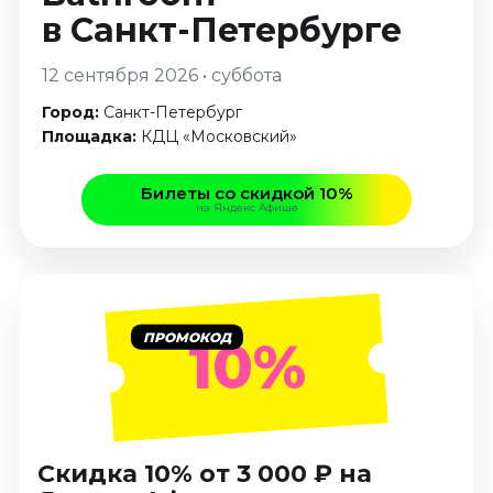
Январь 2027
в Санкт-Петербурге
Стендап
12 сентября 2026 • суббота
Август 2026
Город:
Санкт-Петербург
Сентябрь 2026
Площадка:
КДЦ «Московский»
Октябрь 2026
Ноябрь 2026
Билеты со скидкой 10%
Декабрь 2026
на Яндекс Афише
Выставки
Август 2026
Декабрь 2026
ПРОМОКОД
Январь 2027
10%
Экскурсии
Август 2026
Сентябрь 2026
Скидка 10% от 3 000 ₽ на
Октябрь 2026