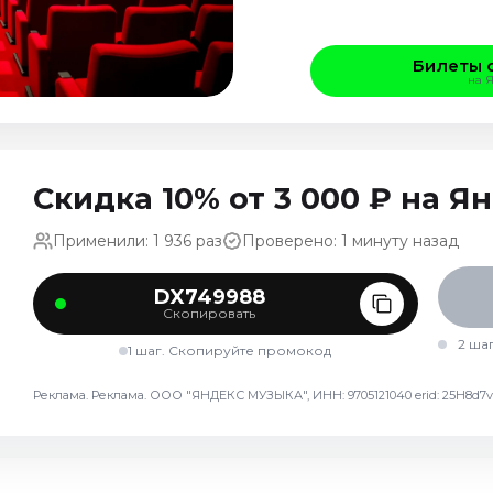
Билеты 
на 
Скидка 10% от 3 000 ₽ на 
Применили: 1 936 раз
Проверено: 1 минуту назад
DX749988
Скопировать
2 ша
1 шаг. Скопируйте промокод
Реклама. Реклама. ООО "ЯНДЕКС МУЗЫКА", ИНН: 9705121040 erid: 25H8