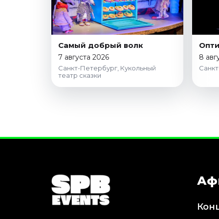
Самый добрый волк
Опти
7 августа 2026
8 авг
Санкт-Петербург, Кукольный
Санкт
театр сказки
Аф
Кон