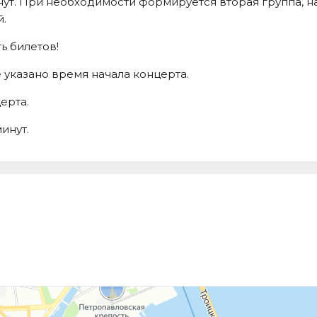
ут. При необходимости формируется вторая группа, н
й.
ь билетов!
 указано время начала концерта.
ерта.
инут.