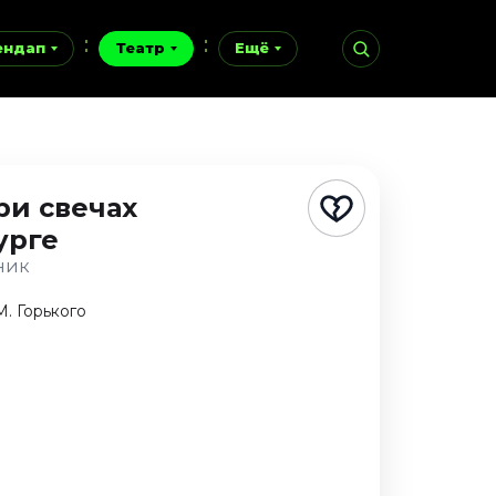
ендап
Театр
Ещё
ри свечах
урге
ник
М. Горького