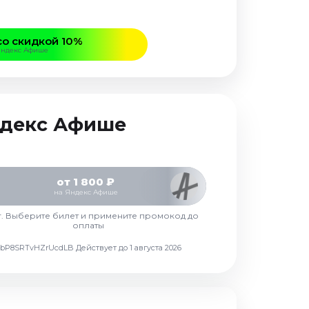
со скидкой 10%
Яндекс Афише
Яндекс Афише
от 1 800 ₽
на Яндекс Афише
г. Выберите билет и примените промокод до
оплаты
d7vbP8SRTvHZrUcdLB
Действует до 1 августа 2026