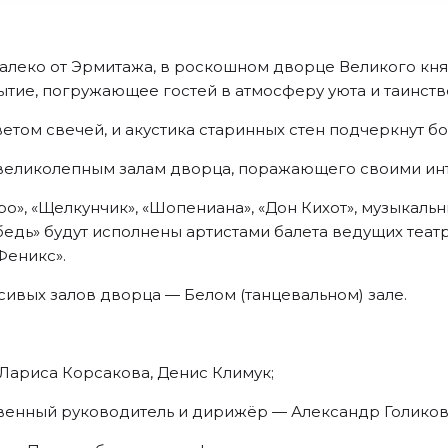
далеко от Эрмитажа, в роскошном дворце Великого кн
тие, погружающее гостей в атмосферу уюта и таинстве
том свечей, и акустика старинных стен подчеркнут бо
 великолепным залам дворца, поражающего своими ин
», «Щелкунчик», «Шопениана», «Дон Кихот», музыкальн
бедь» будут исполнены артистами балета ведущих теат
Феникс».
сивых залов дворца — Белом (танцевальном) зале.
 Лариса Корсакова, Денис Климук;
венный руководитель и дирижёр — Александр Голиков