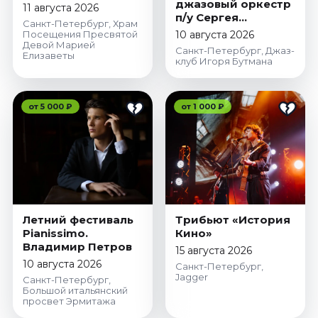
джазовый оркестр
11 августа 2026
п/у Сергея
Санкт-Петербург, Храм
Богданова
Посещения Пресвятой
10 августа 2026
Девой Марией
Санкт-Петербург, Джаз-
Елизаветы
клуб Игоря Бутмана
от 5 000 ₽
от 1 000 ₽
Летний фестиваль
Трибьют «История
Pianissimo.
Кино»
Владимир Петров
15 августа 2026
10 августа 2026
Санкт-Петербург,
Jagger
Санкт-Петербург,
Большой итальянский
просвет Эрмитажа