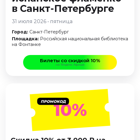
Январь 2027
в Санкт-Петербурге
Стендап
31 июля 2026 • пятница
Август 2026
Город:
Санкт-Петербург
Сентябрь 2026
Площадка:
Российская национальная библиотека
Октябрь 2026
на Фонтанке
Ноябрь 2026
Декабрь 2026
Билеты со скидкой 10%
на Яндекс Афише
Выставки
Август 2026
Декабрь 2026
Январь 2027
ПРОМОКОД
10%
Экскурсии
Август 2026
Сентябрь 2026
Октябрь 2026