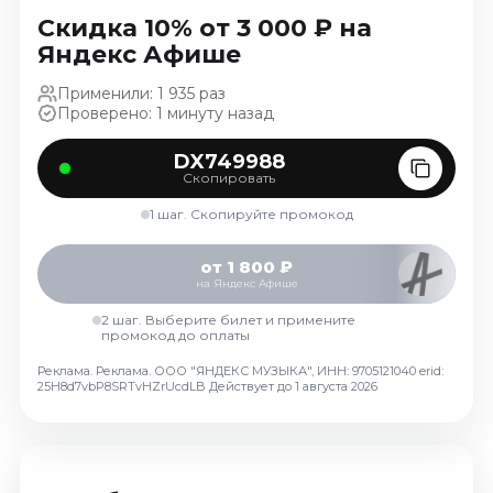
Ноябрь 2026
Скидка 10% от 3 000 ₽ на
Декабрь 2026
Яндекс Афише
Спорт
Применили: 1 935 раз
Проверено: 1 минуту назад
Август 2026
Сентябрь 2026
DX749988
Скопировать
Декабрь 2026
1 шаг. Скопируйте промокод
События
Август 2026
от 1 800 ₽
на Яндекс Афише
Сентябрь 2026
Октябрь 2026
2 шаг. Выберите билет и примените
промокод до оплаты
Ноябрь 2026
Реклама. Реклама. ООО "ЯНДЕКС МУЗЫКА", ИНН: 9705121040 erid:
Декабрь 2026
25H8d7vbP8SRTvHZrUcdLB
Действует до 1 августа 2026
Январь 2027
Площадки