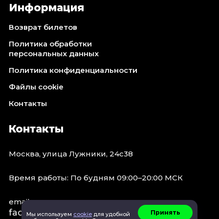
Информация
Возврат билетов
Политика обработки
персональных данных
Политика конфиденциальности
Файлы cookie
Контакты
Контакты
Москва, улица Лужники, 24с38
Время работы: По будням 09:00–20:00 МСК
email:
faq@spb.events
Принять
Мы используем
cookie
для удобной