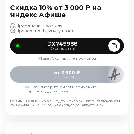
Ноябрь 2026
Скидка 10% от 3 000 ₽ на
Декабрь 2026
Яндекс Афише
Спорт
Применили: 1 937 раз
Проверено: 1 минуту назад
Август 2026
Сентябрь 2026
DX749988
Скопировать
Декабрь 2026
1 шаг. Скопируйте промокод
События
Август 2026
от 3 300 ₽
на Яндекс Афише
Сентябрь 2026
Октябрь 2026
2 шаг. Выберите билет и примените
промокод до оплаты
Ноябрь 2026
Реклама. Реклама. ООО "ЯНДЕКС МУЗЫКА", ИНН: 9705121040 erid:
Декабрь 2026
25H8d7vbP8SRTvHZrUcdLB
Действует до 1 августа 2026
Январь 2027
Площадки