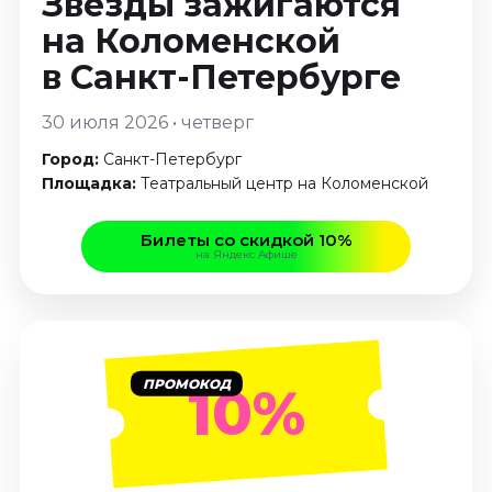
Звёзды зажигаются
Январь 2027
на Коломенской
Стендап
в Санкт-Петербурге
Август 2026
Сентябрь 2026
30 июля 2026 • четверг
Октябрь 2026
Город:
Санкт-Петербург
Ноябрь 2026
Площадка:
Театральный центр на Коломенской
Декабрь 2026
Билеты со скидкой 10%
Выставки
на Яндекс Афише
Август 2026
Декабрь 2026
Январь 2027
Экскурсии
ПРОМОКОД
10%
Август 2026
Сентябрь 2026
Октябрь 2026