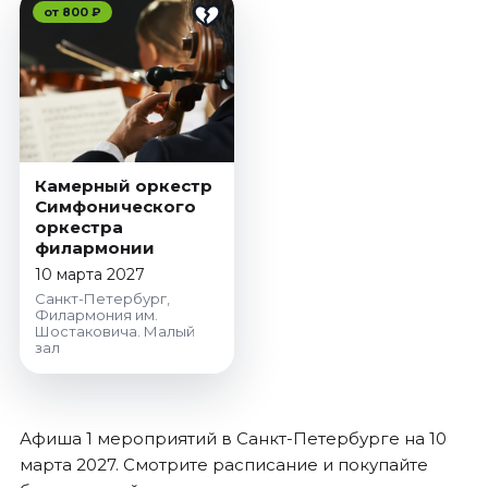
Январь 2027
от 800 ₽
Стендап
Август 2026
Сентябрь 2026
Октябрь 2026
Ноябрь 2026
Камерный оркестр
Декабрь 2026
Симфонического
оркестра
Выставки
филармонии
10 марта 2027
Август 2026
Санкт-Петербург,
Декабрь 2026
Филармония им.
Шостаковича. Малый
Январь 2027
зал
Экскурсии
Август 2026
Афиша 1 мероприятий в Санкт-Петербурге на 10
Сентябрь 2026
марта 2027. Смотрите расписание и покупайте
Октябрь 2026