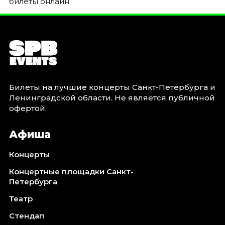
билеты онлайн.
Ноябрь 2026
Декабрь 2026
Спорт
Август 2026
Сентябрь 2026
Декабрь 2026
Билеты на лучшие концерты Санкт-Петербурга и
Ленинградской области. Не является публичной
События
офертой.
Август 2026
Сентябрь 2026
Афиша
Октябрь 2026
Концерты
Ноябрь 2026
Декабрь 2026
Концертные площадки Санкт-
Петербурга
Январь 2027
Театр
Площадки
Стендап