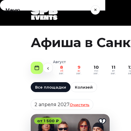
×
Меню
Концерты
Август 2026
Афиша в Санкт
Сентябрь 2026
Октябрь 2026
Ноябрь 2026
Август
Декабрь 2026
8
9
10
11
1
‹
сб
вс
пн
вт
с
Январь 2027
авг.
авг.
авг.
авг.
ав
Театр
Все площадки
Колизей
Август 2026
Дата
Сентябрь 2026
2 апреля 2027
Очистить
Октябрь 2026
Ноябрь 2026
от 1 500 ₽
Декабрь 2026