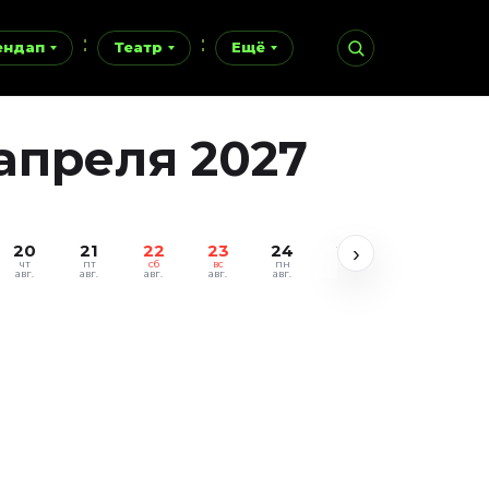
ендап
Театр
Ещё
апреля 2027
20
21
22
23
24
25
26
27
›
чт
пт
сб
вс
пн
вт
ср
чт
авг.
авг.
авг.
авг.
авг.
авг.
авг.
авг.