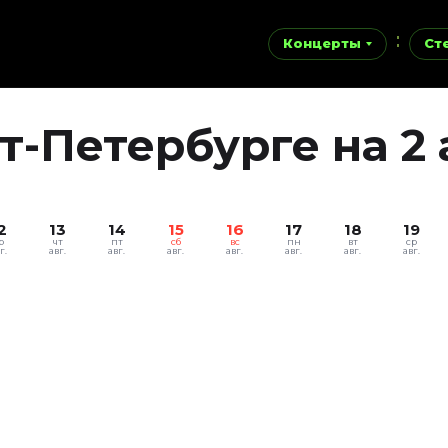
Концерты
Ст
-Петербурге на 2 
2
13
14
15
16
17
18
19
р
чт
пт
сб
вс
пн
вт
ср
г.
авг.
авг.
авг.
авг.
авг.
авг.
авг.