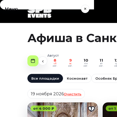
×
Меню
Концерты
Август 2026
Афиша в Санкт
Сентябрь 2026
Октябрь 2026
Ноябрь 2026
Август
Декабрь 2026
8
9
10
11
1
‹
сб
вс
пн
вт
с
Январь 2027
авг.
авг.
авг.
авг.
ав
Театр
Все площадки
Космонавт
Особняк Б
Август 2026
Дата
Сентябрь 2026
19 ноября 2026
Очистить
Октябрь 2026
Ноябрь 2026
от 4 000 ₽
от 1
Декабрь 2026