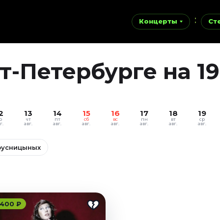
Концерты
Ст
-Петербурге на 19
2
13
14
15
16
17
18
19
р
чт
пт
сб
вс
пн
вт
ср
г.
авг.
авг.
авг.
авг.
авг.
авг.
авг.
русницыных
 400 ₽