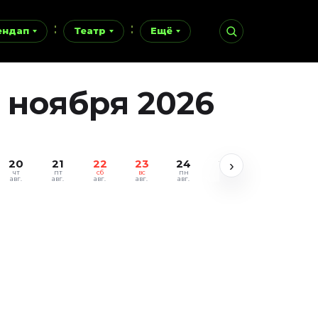
ендап
Театр
Ещё
 ноября 2026
20
21
22
23
24
25
26
27
›
чт
пт
сб
вс
пн
вт
ср
чт
авг.
авг.
авг.
авг.
авг.
авг.
авг.
авг.