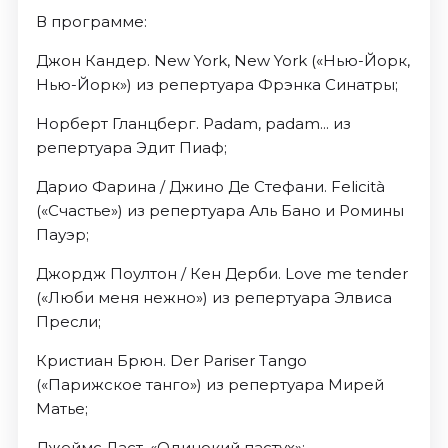
В программе:
Джон Кандер. New York, New York («Нью-Йорк,
Нью-Йорк») из репертуара Фрэнка Синатры;
Норберт Гланцберг. Padam, padam... из
репертуара Эдит Пиаф;
Дарио Фарина / Джино Де Стефани. Felicità
(«Счастье») из репертуара Аль Бано и Ромины
Пауэр;
Джордж Поултон / Кен Дерби. Love me tender
(«Люби меня нежно») из репертуара Элвиса
Пресли;
Кристиан Брюн. Der Pariser Tango
(«Парижское танго») из репертуара Мирей
Матье;
Джеймс Ласт. «Одинокий пастух»;