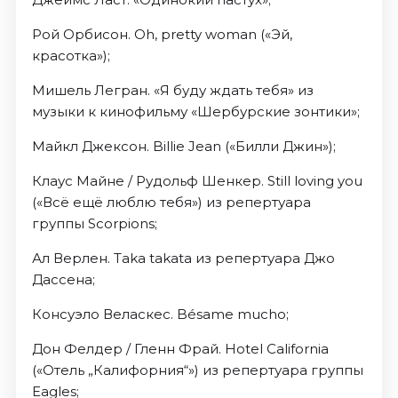
Рой Орбисон. Oh, pretty woman («Эй,
красотка»);
Мишель Легран. «Я буду ждать тебя» из
музыки к кинофильму «Шербурские зонтики»;
Майкл Джексон. Billie Jean («Билли Джин»);
Клаус Майне / Рудольф Шенкер. Still loving you
(«Всё ещё люблю тебя») из репертуара
группы Scorpions;
Ал Верлен. Taka takata из репертуара Джо
Дассена;
Консуэло Веласкес. Bésame mucho;
Дон Фелдер / Гленн Фрай. Hotel California
(«Отель „Калифорния“») из репертуара группы
Eagles;