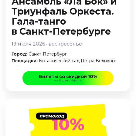
Ансамбль «Ла Бок» и
Январь 2027
Триунфаль Оркеста.
Стендап
Гала-танго
Август 2026
в Санкт-Петербурге
Сентябрь 2026
Октябрь 2026
19 июля 2026 • воскресенье
Ноябрь 2026
Город:
Санкт-Петербург
Декабрь 2026
Площадка:
Ботанический сад Петра Великого
Выставки
Билеты со скидкой 10%
Август 2026
на Яндекс Афише
Декабрь 2026
Январь 2027
Экскурсии
Август 2026
ПРОМОКОД
10%
Сентябрь 2026
Октябрь 2026