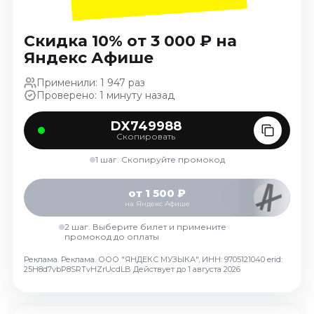
Ноябрь 2026
Декабрь 2026
Скидка 10% от 3 000 ₽ на
Спорт
Яндекс Афише
Август 2026
Применили: 1 947 раз
Проверено: 1 минуту назад
Сентябрь 2026
Декабрь 2026
DX749988
Скопировать
События
1 шаг. Скопируйте промокод
Август 2026
Сентябрь 2026
от 1 500 ₽
Октябрь 2026
на Яндекс Афише
Ноябрь 2026
2 шаг. Выберите билет и примените
промокод до оплаты
Декабрь 2026
Январь 2027
Реклама. Реклама. ООО "ЯНДЕКС МУЗЫКА", ИНН: 9705121040 erid:
25H8d7vbP8SRTvHZrUcdLB
Действует до 1 августа 2026
Площадки