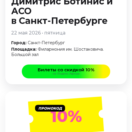
Димитрис Ботинис и
Январь 2027
АСО
Стендап
в Санкт-Петербурге
Август 2026
Сентябрь 2026
22 мая 2026 • пятница
Октябрь 2026
Город:
Санкт-Петербург
Ноябрь 2026
Площадка:
Филармония им. Шостаковича.
Декабрь 2026
Большой зал
Выставки
Билеты со скидкой 10%
на Яндекс Афише
Август 2026
Декабрь 2026
Январь 2027
Экскурсии
ПРОМОКОД
10%
Август 2026
Сентябрь 2026
Октябрь 2026