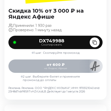
Ноябрь 2026
Декабрь 2026
Скидка 10% от 3 000 ₽ на
Яндекс Афише
Спорт
Применили: 1 930 раз
Август 2026
Проверено: 1 минуту назад
Сентябрь 2026
DX749988
Декабрь 2026
Скопировать
События
1 шаг. Скопируйте промокод
Август 2026
от 600 ₽
Сентябрь 2026
на Яндекс Афише
Октябрь 2026
2 шаг. Выберите билет и примените
Ноябрь 2026
промокод до оплаты
Декабрь 2026
Реклама. Реклама. ООО "ЯНДЕКС МУЗЫКА", ИНН: 9705121040 erid:
Январь 2027
25H8d7vbP8SRTvHZrUcdLB
Действует до 1 августа 2026
Площадки